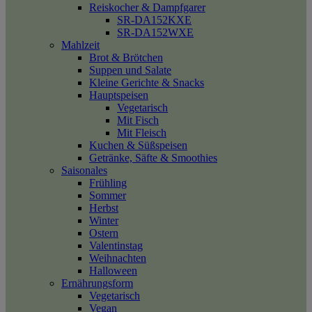
Reiskocher & Dampfgarer
SR-DA152KXE
SR-DA152WXE
Mahlzeit
Brot & Brötchen
Suppen und Salate
Kleine Gerichte & Snacks
Hauptspeisen
Vegetarisch
Mit Fisch
Mit Fleisch
Kuchen & Süßspeisen
Getränke, Säfte & Smoothies
Saisonales
Frühling
Sommer
Herbst
Winter
Ostern
Valentinstag
Weihnachten
Halloween
Ernährungsform
Vegetarisch
Vegan