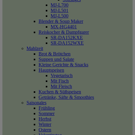
MJ-L700
MJ-L501
MJ-L500
Blender & Soup Maker
MX-HG4401
Reiskocher & Dampfgarer
SR-DA152KXE
SR-DA152WXE
Mahlzeit
Brot & Brötchen
Suppen und Salate
Kleine Gerichte & Snacks
Hauptspeisen
Vegetarisch
Mit Fisch
Mit Fleisch
Kuchen & Süßspeisen
Getränke, Säfte & Smoothies
Saisonales
Frühling
Sommer
Herbst
Winter
Ostern