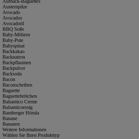
Aufback-Baguettes
Austernpilze
Avocado
Avocados
Avocadoöl
BBQ Soße
Baby-Möhren
Baby-Pute
Babyspinat
Backkakao
Backnatron
Backpflaumen
Backpulver
Backsoda
Bacon
Baconscheiben
Baguette
Baguettebrötchen
Balsamico Creme
Balsamicoessig
Bamberger Hörnla
Banane
Bananen
Weitere Informationen
Wählen Sie Ihren Produkttyp