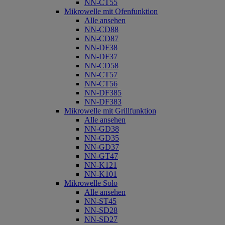
NN-CT55
Mikrowelle mit Ofenfunktion
Alle ansehen
NN-CD88
NN-CD87
NN-DF38
NN-DF37
NN-CD58
NN-CT57
NN-CT56
NN-DF385
NN-DF383
Mikrowelle mit Grillfunktion
Alle ansehen
NN-GD38
NN-GD35
NN-GD37
NN-GT47
NN-K121
NN-K101
Mikrowelle Solo
Alle ansehen
NN-ST45
NN-SD28
NN-SD27