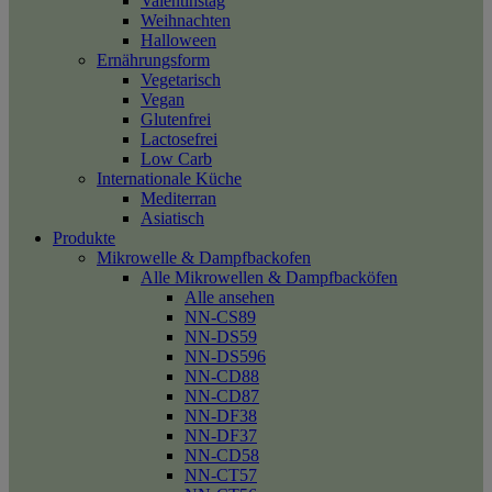
Valentinstag
Weihnachten
Halloween
Ernährungsform
Vegetarisch
Vegan
Glutenfrei
Lactosefrei
Low Carb
Internationale Küche
Mediterran
Asiatisch
Produkte
Mikrowelle & Dampfbackofen
Alle Mikrowellen & Dampfbacköfen
Alle ansehen
NN-CS89
NN-DS59
NN-DS596
NN-CD88
NN-CD87
NN-DF38
NN-DF37
NN-CD58
NN-CT57