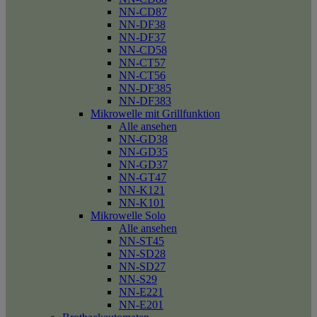
NN-CD87
NN-DF38
NN-DF37
NN-CD58
NN-CT57
NN-CT56
NN-DF385
NN-DF383
Mikrowelle mit Grillfunktion
Alle ansehen
NN-GD38
NN-GD35
NN-GD37
NN-GT47
NN-K121
NN-K101
Mikrowelle Solo
Alle ansehen
NN-ST45
NN-SD28
NN-SD27
NN-S29
NN-E221
NN-E201