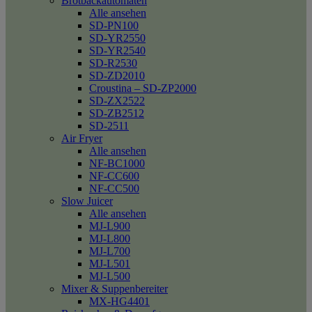
Brotbackautomaten
Alle ansehen
SD-PN100
SD-YR2550
SD-YR2540
SD-R2530
SD-ZD2010
Croustina – SD-ZP2000
SD-ZX2522
SD-ZB2512
SD-2511
Air Fryer
Alle ansehen
NF-BC1000
NF-CC600
NF-CC500
Slow Juicer
Alle ansehen
MJ-L900
MJ-L800
MJ-L700
MJ-L501
MJ-L500
Mixer & Suppenbereiter
MX-HG4401