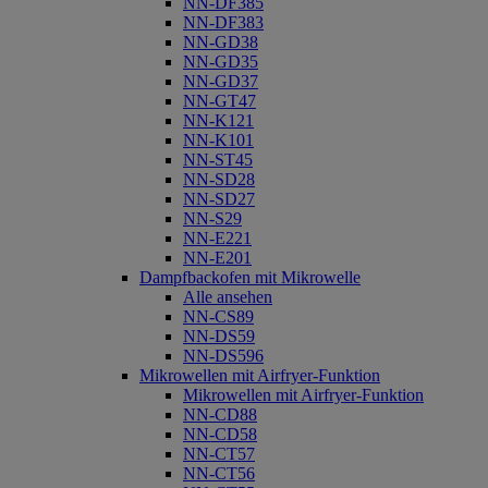
NN-DF385
NN-DF383
NN-GD38
NN-GD35
NN-GD37
NN-GT47
NN-K121
NN-K101
NN-ST45
NN-SD28
NN-SD27
NN-S29
NN-E221
NN-E201
Dampfbackofen mit Mikrowelle
Alle ansehen
NN-CS89
NN-DS59
NN-DS596
Mikrowellen mit Airfryer-Funktion
Mikrowellen mit Airfryer-Funktion
NN-CD88
NN-CD58
NN-CT57
NN-CT56