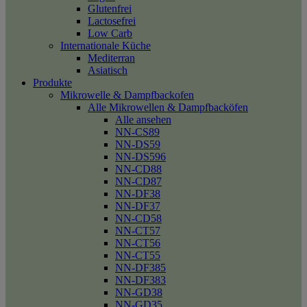
Glutenfrei
Lactosefrei
Low Carb
Internationale Küche
Mediterran
Asiatisch
Produkte
Mikrowelle & Dampfbackofen
Alle Mikrowellen & Dampfbacköfen
Alle ansehen
NN-CS89
NN-DS59
NN-DS596
NN-CD88
NN-CD87
NN-DF38
NN-DF37
NN-CD58
NN-CT57
NN-CT56
NN-CT55
NN-DF385
NN-DF383
NN-GD38
NN-GD35