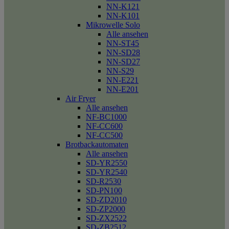
NN-K121
NN-K101
Mikrowelle Solo
Alle ansehen
NN-ST45
NN-SD28
NN-SD27
NN-S29
NN-E221
NN-E201
Air Fryer
Alle ansehen
NF-BC1000
NF-CC600
NF-CC500
Brotbackautomaten
Alle ansehen
SD-YR2550
SD-YR2540
SD-R2530
SD-PN100
SD-ZD2010
SD-ZP2000
SD-ZX2522
SD-ZB2512