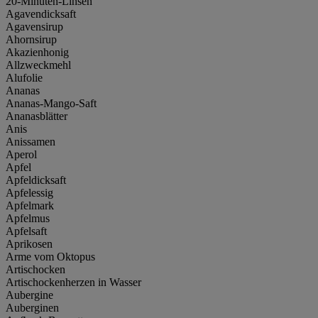
20-Minuten-Linsen
Agavendicksaft
Agavensirup
Ahornsirup
Akazienhonig
Allzweckmehl
Alufolie
Ananas
Ananas-Mango-Saft
Ananasblätter
Anis
Anissamen
Aperol
Apfel
Apfeldicksaft
Apfelessig
Apfelmark
Apfelmus
Apfelsaft
Aprikosen
Arme vom Oktopus
Artischocken
Artischockenherzen in Wasser
Aubergine
Auberginen