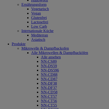
Halloween
Ernährungsform
Vegetarisch
Vegan
Glutenfrei
Lactosefrei
Low Carb
Internationale Küche
Mediterran
Asiatisch
Produkte
Mikrowelle & Dampfbackofen
Alle Mikrowellen & Dampfbacköfen
Alle ansehen
NN-CS89
NN-DS59
NN-DS596
NN-CD88
NN-CD87
NN-DF38
NN-DF37
NN-CD58
NN-CT57
NN-CT56
NN-CT55