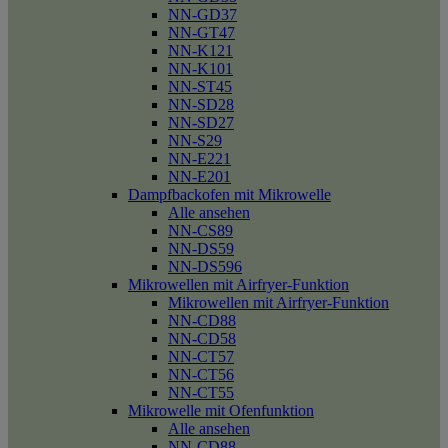
NN-GD37
NN-GT47
NN-K121
NN-K101
NN-ST45
NN-SD28
NN-SD27
NN-S29
NN-E221
NN-E201
Dampfbackofen mit Mikrowelle
Alle ansehen
NN-CS89
NN-DS59
NN-DS596
Mikrowellen mit Airfryer-Funktion
Mikrowellen mit Airfryer-Funktion
NN-CD88
NN-CD58
NN-CT57
NN-CT56
NN-CT55
Mikrowelle mit Ofenfunktion
Alle ansehen
NN-CD88