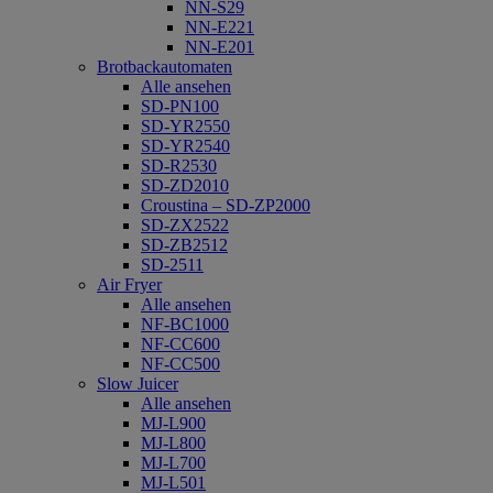
NN-S29
NN-E221
NN-E201
Brotbackautomaten
Alle ansehen
SD-PN100
SD-YR2550
SD-YR2540
SD-R2530
SD-ZD2010
Croustina – SD-ZP2000
SD-ZX2522
SD-ZB2512
SD-2511
Air Fryer
Alle ansehen
NF-BC1000
NF-CC600
NF-CC500
Slow Juicer
Alle ansehen
MJ-L900
MJ-L800
MJ-L700
MJ-L501