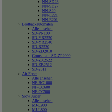
NN-SD28
NN-SD27
NN-S29
NN-E221
NN-E201
Brotbackautomaten
Alle ansehen
SD-PN100
SD-YR2550
SD-YR2540
SD-R2530
SD-ZD2010
Croustina – SD-ZP2000
SD-ZX2522
SD-ZB2512
SD-2511
Air Fryer
Alle ansehen
NF-BC1000
NF-CC600
NF-CC500
Slow Juicer
Alle ansehen
MJ-L900
MJ-L800