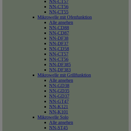
NN-CT57
NN-CT56
NN-CT55
Mikrowelle mit Ofenfunktion
Alle ansehen
NN-CD88
NN-CD87
NN-DF38
NN-DF37
NN-CD58
NN-CT57
NN-CT56
NN-DF385
NN-DF383
Mikrowelle mit Grillfunktion
Alle ansehen
NN-GD38
NN-GD35
NN-GD37
NN-GT47
NN-K121
NN-K101
Mikrowelle Solo
Alle ansehen
NN-ST45