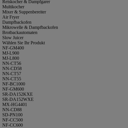
Reiskocher & Dampfgarer
Multikocher
Mixer & Suppenbereiter
Air Fryer
Dampfbackofen
Mikrowelle & Dampfbackofen
Brotbackautomaten
Slow Juicer
Wählen Sie Ihr Produkt
NF-GM400
MJ-L900
MJ-L800
NN-CT56
NN-CD58
NN-CT57
NN-CT55
NF-BC1000
NF-GM600
SR-DA152KXE
SR-DA152WXE
MX-HG4401
NN-CD88
SD-PN100
NF-CC500
NF-CC600