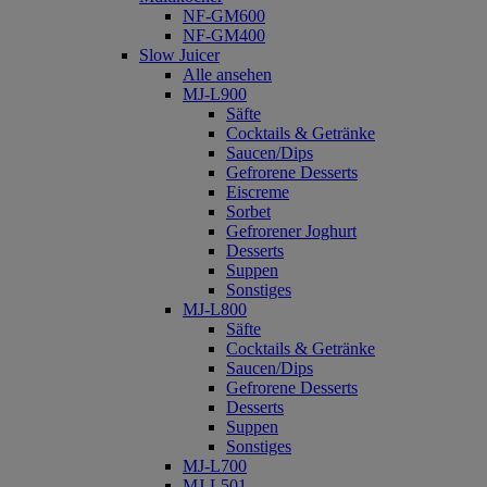
NF-GM600
NF-GM400
Slow Juicer
Alle ansehen
MJ-L900
Säfte
Cocktails & Getränke
Saucen/Dips
Gefrorene Desserts
Eiscreme
Sorbet
Gefrorener Joghurt
Desserts
Suppen
Sonstiges
MJ-L800
Säfte
Cocktails & Getränke
Saucen/Dips
Gefrorene Desserts
Desserts
Suppen
Sonstiges
MJ-L700
MJ-L501