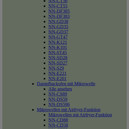
NN-CT56
NN-CT55
NN-DF385
NN-DF383
NN-GD38
NN-GD35
NN-GD37
NN-GT47
NN-K121
NN-K101
NN-ST45
NN-SD28
NN-SD27
NN-S29
NN-E221
NN-E201
Dampfbackofen mit Mikrowelle
Alle ansehen
NN-CS89
NN-DS59
NN-DS596
Mikrowellen mit Airfryer-Funktion
Mikrowellen mit Airfryer-Funktion
NN-CD88
NN-CD58