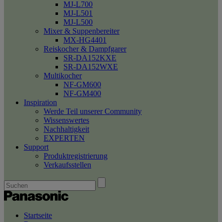
MJ-L700
MJ-L501
MJ-L500
Mixer & Suppenbereiter
MX-HG4401
Reiskocher & Dampfgarer
SR-DA152KXE
SR-DA152WXE
Multikocher
NF-GM600
NF-GM400
Inspiration
Werde Teil unserer Community
Wissenswertes
Nachhaltigkeit
EXPERTEN
Support
Produktregistrierung
Verkaufsstellen
Startseite