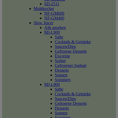
SD-2511
Multikocher
NF-GM600
NF-GM400
Slow Juicer
Alle ansehen
MJ-L900
Säfte
Cocktails & Getränke
Saucen/Dips
Gefrorene Desserts
Eiscreme
Sorbet
Gefrorener Joghurt
Desserts
Suppen
Sonstiges
MJ-L800
Säfte
Cocktails & Getränke
Saucen/Dips
Gefrorene Desserts
Desserts
Suppen
Sonstiges