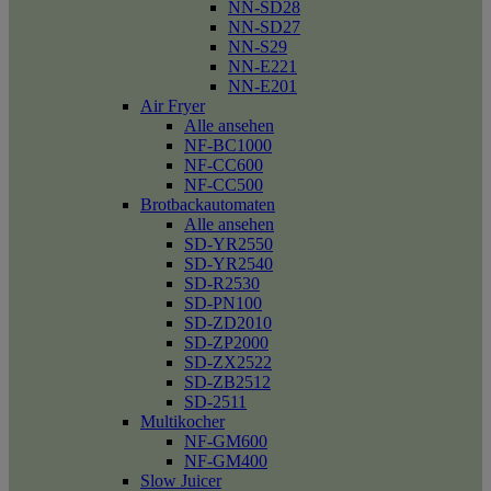
NN-SD28
NN-SD27
NN-S29
NN-E221
NN-E201
Air Fryer
Alle ansehen
NF-BC1000
NF-CC600
NF-CC500
Brotbackautomaten
Alle ansehen
SD-YR2550
SD-YR2540
SD-R2530
SD-PN100
SD-ZD2010
SD-ZP2000
SD-ZX2522
SD-ZB2512
SD-2511
Multikocher
NF-GM600
NF-GM400
Slow Juicer