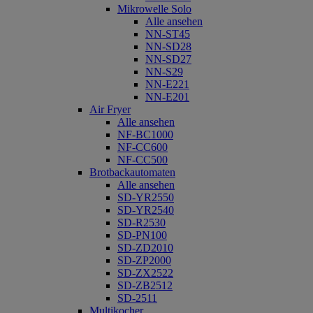
Mikrowelle Solo
Alle ansehen
NN-ST45
NN-SD28
NN-SD27
NN-S29
NN-E221
NN-E201
Air Fryer
Alle ansehen
NF-BC1000
NF-CC600
NF-CC500
Brotbackautomaten
Alle ansehen
SD-YR2550
SD-YR2540
SD-R2530
SD-PN100
SD-ZD2010
SD-ZP2000
SD-ZX2522
SD-ZB2512
SD-2511
Multikocher