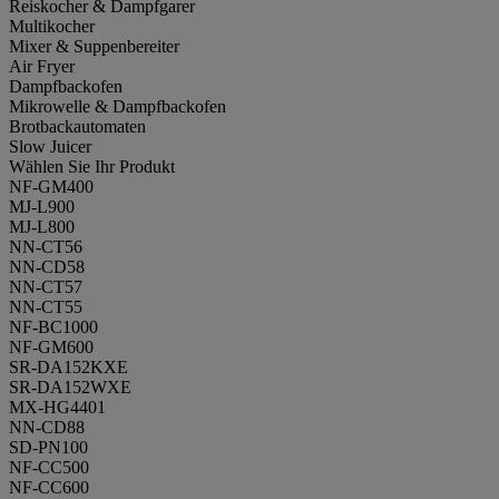
Reiskocher & Dampfgarer
Multikocher
Mixer & Suppenbereiter
Air Fryer
Dampfbackofen
Mikrowelle & Dampfbackofen
Brotbackautomaten
Slow Juicer
Wählen Sie Ihr Produkt
NF-GM400
MJ-L900
MJ-L800
NN-CT56
NN-CD58
NN-CT57
NN-CT55
NF-BC1000
NF-GM600
SR-DA152KXE
SR-DA152WXE
MX-HG4401
NN-CD88
SD-PN100
NF-CC500
NF-CC600