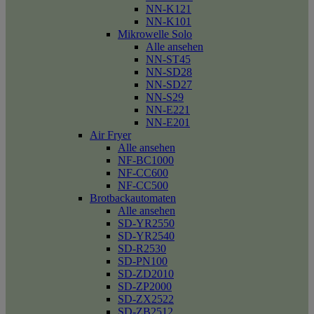
NN-K121
NN-K101
Mikrowelle Solo
Alle ansehen
NN-ST45
NN-SD28
NN-SD27
NN-S29
NN-E221
NN-E201
Air Fryer
Alle ansehen
NF-BC1000
NF-CC600
NF-CC500
Brotbackautomaten
Alle ansehen
SD-YR2550
SD-YR2540
SD-R2530
SD-PN100
SD-ZD2010
SD-ZP2000
SD-ZX2522
SD-ZB2512