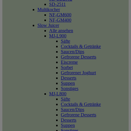
SD-2511
Multikocher
NF-GM600
NF-GM400
Slow Juicer
Alle ansehen
MJ-L900
Säfte
Cocktails & Getränke
Saucen/Dips
Gefrorene Desserts
Eiscreme
Sorbet
Gefrorener Joghurt
Desserts
Suppen
Sonstiges
MJ-L800
Säfte
Cocktails & Getränke
Saucen/Dips
Gefrorene Desserts
Desserts
Suppen
Sonstiges