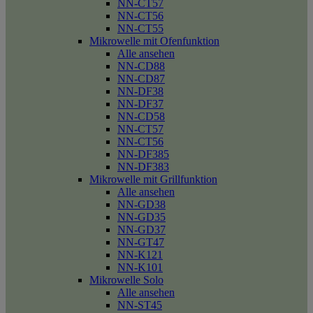
NN-CT57
NN-CT56
NN-CT55
Mikrowelle mit Ofenfunktion
Alle ansehen
NN-CD88
NN-CD87
NN-DF38
NN-DF37
NN-CD58
NN-CT57
NN-CT56
NN-DF385
NN-DF383
Mikrowelle mit Grillfunktion
Alle ansehen
NN-GD38
NN-GD35
NN-GD37
NN-GT47
NN-K121
NN-K101
Mikrowelle Solo
Alle ansehen
NN-ST45