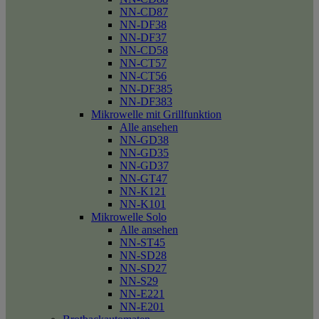
NN-CD87
NN-DF38
NN-DF37
NN-CD58
NN-CT57
NN-CT56
NN-DF385
NN-DF383
Mikrowelle mit Grillfunktion
Alle ansehen
NN-GD38
NN-GD35
NN-GD37
NN-GT47
NN-K121
NN-K101
Mikrowelle Solo
Alle ansehen
NN-ST45
NN-SD28
NN-SD27
NN-S29
NN-E221
NN-E201