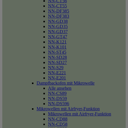
NN-CT56
NN-CT55
NN-DF385
NN-DF383
NN-GD38
NN-GD35
NN-GD37
NN-GT47
NN-K121
NN-K101
NN-ST45
NN-SD28
NN-SD27
NN-S29
NN-E221
NN-E201
Dampfbackofen mit Mikrowelle
Alle ansehen
NN-CS89
NN-DS59
NN-DS596
Mikrowellen mit Airfryer-Funktion
Mikrowellen mit Airfryer-Funktion
NN-CD88
NN-CD58