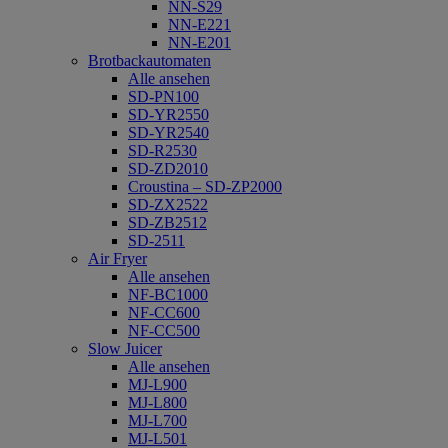
NN-S29
NN-E221
NN-E201
Brotbackautomaten
Alle ansehen
SD-PN100
SD-YR2550
SD-YR2540
SD-R2530
SD-ZD2010
Croustina – SD-ZP2000
SD-ZX2522
SD-ZB2512
SD-2511
Air Fryer
Alle ansehen
NF-BC1000
NF-CC600
NF-CC500
Slow Juicer
Alle ansehen
MJ-L900
MJ-L800
MJ-L700
MJ-L501