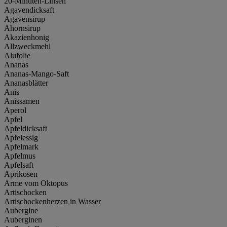
20-Minuten-Linsen
Agavendicksaft
Agavensirup
Ahornsirup
Akazienhonig
Allzweckmehl
Alufolie
Ananas
Ananas-Mango-Saft
Ananasblätter
Anis
Anissamen
Aperol
Apfel
Apfeldicksaft
Apfelessig
Apfelmark
Apfelmus
Apfelsaft
Aprikosen
Arme vom Oktopus
Artischocken
Artischockenherzen in Wasser
Aubergine
Auberginen