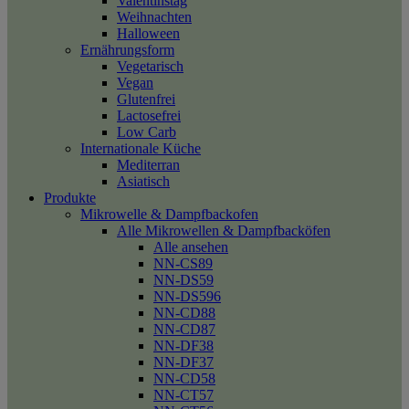
Valentinstag
Weihnachten
Halloween
Ernährungsform
Vegetarisch
Vegan
Glutenfrei
Lactosefrei
Low Carb
Internationale Küche
Mediterran
Asiatisch
Produkte
Mikrowelle & Dampfbackofen
Alle Mikrowellen & Dampfbacköfen
Alle ansehen
NN-CS89
NN-DS59
NN-DS596
NN-CD88
NN-CD87
NN-DF38
NN-DF37
NN-CD58
NN-CT57