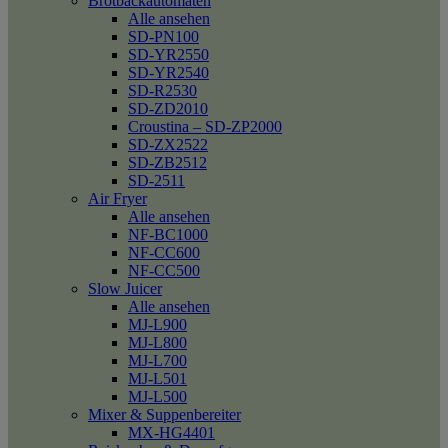
Brotbackautomaten
Alle ansehen
SD-PN100
SD-YR2550
SD-YR2540
SD-R2530
SD-ZD2010
Croustina – SD-ZP2000
SD-ZX2522
SD-ZB2512
SD-2511
Air Fryer
Alle ansehen
NF-BC1000
NF-CC600
NF-CC500
Slow Juicer
Alle ansehen
MJ-L900
MJ-L800
MJ-L700
MJ-L501
MJ-L500
Mixer & Suppenbereiter
MX-HG4401