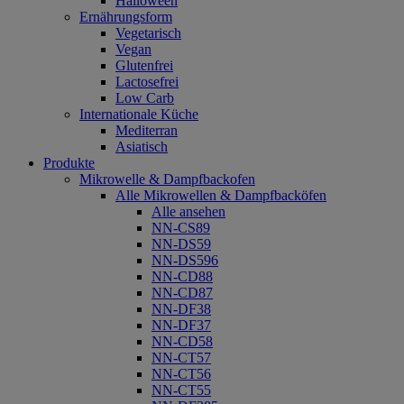
Halloween
Ernährungsform
Vegetarisch
Vegan
Glutenfrei
Lactosefrei
Low Carb
Internationale Küche
Mediterran
Asiatisch
Produkte
Mikrowelle & Dampfbackofen
Alle Mikrowellen & Dampfbacköfen
Alle ansehen
NN-CS89
NN-DS59
NN-DS596
NN-CD88
NN-CD87
NN-DF38
NN-DF37
NN-CD58
NN-CT57
NN-CT56
NN-CT55