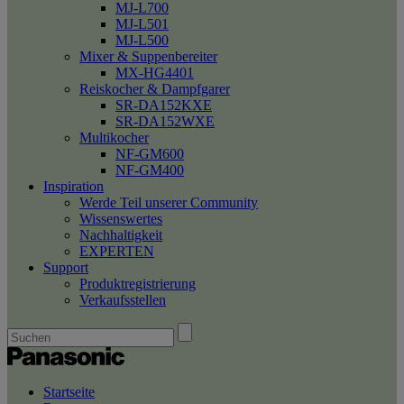
MJ-L700
MJ-L501
MJ-L500
Mixer & Suppenbereiter
MX-HG4401
Reiskocher & Dampfgarer
SR-DA152KXE
SR-DA152WXE
Multikocher
NF-GM600
NF-GM400
Inspiration
Werde Teil unserer Community
Wissenswertes
Nachhaltigkeit
EXPERTEN
Support
Produktregistrierung
Verkaufsstellen
Startseite