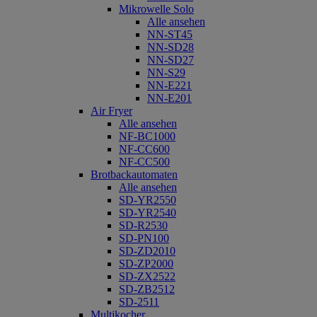
Mikrowelle Solo
Alle ansehen
NN-ST45
NN-SD28
NN-SD27
NN-S29
NN-E221
NN-E201
Air Fryer
Alle ansehen
NF-BC1000
NF-CC600
NF-CC500
Brotbackautomaten
Alle ansehen
SD-YR2550
SD-YR2540
SD-R2530
SD-PN100
SD-ZD2010
SD-ZP2000
SD-ZX2522
SD-ZB2512
SD-2511
Multikocher