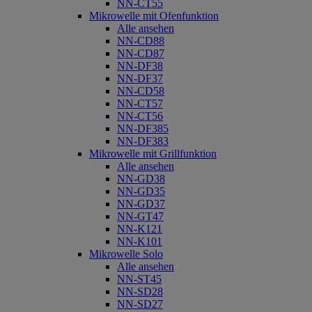
NN-CT55
Mikrowelle mit Ofenfunktion
Alle ansehen
NN-CD88
NN-CD87
NN-DF38
NN-DF37
NN-CD58
NN-CT57
NN-CT56
NN-DF385
NN-DF383
Mikrowelle mit Grillfunktion
Alle ansehen
NN-GD38
NN-GD35
NN-GD37
NN-GT47
NN-K121
NN-K101
Mikrowelle Solo
Alle ansehen
NN-ST45
NN-SD28
NN-SD27