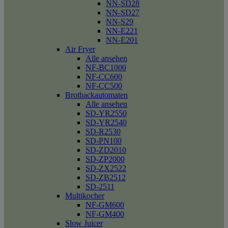
NN-SD28
NN-SD27
NN-S29
NN-E221
NN-E201
Air Fryer
Alle ansehen
NF-BC1000
NF-CC600
NF-CC500
Brotbackautomaten
Alle ansehen
SD-YR2550
SD-YR2540
SD-R2530
SD-PN100
SD-ZD2010
SD-ZP2000
SD-ZX2522
SD-ZB2512
SD-2511
Multikocher
NF-GM600
NF-GM400
Slow Juicer