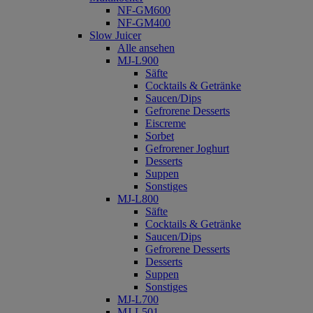
NF-GM600
NF-GM400
Slow Juicer
Alle ansehen
MJ-L900
Säfte
Cocktails & Getränke
Saucen/Dips
Gefrorene Desserts
Eiscreme
Sorbet
Gefrorener Joghurt
Desserts
Suppen
Sonstiges
MJ-L800
Säfte
Cocktails & Getränke
Saucen/Dips
Gefrorene Desserts
Desserts
Suppen
Sonstiges
MJ-L700
MJ-L501