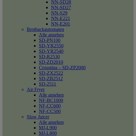
NN-SD28
NN-SD27
NN-S29
NN-E221
NN-E201
Brotbackautomaten
Alle ansehen
SD-PN100
SD-YR2550
SD-YR2540
SD-R2530
SD-ZD2010
Croustina – SD-ZP2000
SD-ZX2522
SD-ZB2512
SD-2511
Air Fryer
Alle ansehen
NF-BC1000
NF-CC600
NF-CC500
Slow Juicer
Alle ansehen
MJ-L900
MJ-L800