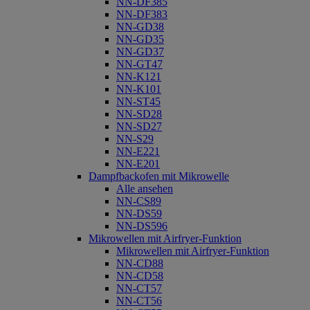
NN-DF385
NN-DF383
NN-GD38
NN-GD35
NN-GD37
NN-GT47
NN-K121
NN-K101
NN-ST45
NN-SD28
NN-SD27
NN-S29
NN-E221
NN-E201
Dampfbackofen mit Mikrowelle
Alle ansehen
NN-CS89
NN-DS59
NN-DS596
Mikrowellen mit Airfryer-Funktion
Mikrowellen mit Airfryer-Funktion
NN-CD88
NN-CD58
NN-CT57
NN-CT56