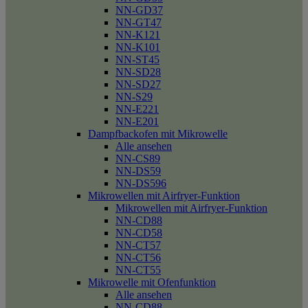
NN-GD37
NN-GT47
NN-K121
NN-K101
NN-ST45
NN-SD28
NN-SD27
NN-S29
NN-E221
NN-E201
Dampfbackofen mit Mikrowelle
Alle ansehen
NN-CS89
NN-DS59
NN-DS596
Mikrowellen mit Airfryer-Funktion
Mikrowellen mit Airfryer-Funktion
NN-CD88
NN-CD58
NN-CT57
NN-CT56
NN-CT55
Mikrowelle mit Ofenfunktion
Alle ansehen
NN-CD88