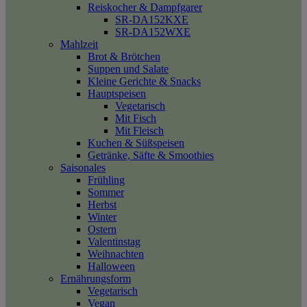
Reiskocher & Dampfgarer
SR-DA152KXE
SR-DA152WXE
Mahlzeit
Brot & Brötchen
Suppen und Salate
Kleine Gerichte & Snacks
Hauptspeisen
Vegetarisch
Mit Fisch
Mit Fleisch
Kuchen & Süßspeisen
Getränke, Säfte & Smoothies
Saisonales
Frühling
Sommer
Herbst
Winter
Ostern
Valentinstag
Weihnachten
Halloween
Ernährungsform
Vegetarisch
Vegan