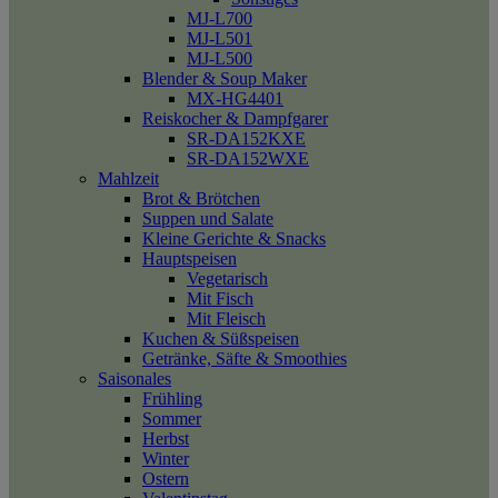
MJ-L700
MJ-L501
MJ-L500
Blender & Soup Maker
MX-HG4401
Reiskocher & Dampfgarer
SR-DA152KXE
SR-DA152WXE
Mahlzeit
Brot & Brötchen
Suppen und Salate
Kleine Gerichte & Snacks
Hauptspeisen
Vegetarisch
Mit Fisch
Mit Fleisch
Kuchen & Süßspeisen
Getränke, Säfte & Smoothies
Saisonales
Frühling
Sommer
Herbst
Winter
Ostern