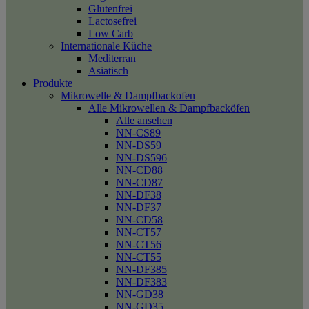
Glutenfrei
Lactosefrei
Low Carb
Internationale Küche
Mediterran
Asiatisch
Produkte
Mikrowelle & Dampfbackofen
Alle Mikrowellen & Dampfbacköfen
Alle ansehen
NN-CS89
NN-DS59
NN-DS596
NN-CD88
NN-CD87
NN-DF38
NN-DF37
NN-CD58
NN-CT57
NN-CT56
NN-CT55
NN-DF385
NN-DF383
NN-GD38
NN-GD35