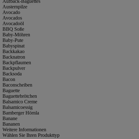
Aufback-Baguettes
Austernpilze
Avocado
Avocados
Avocadoöl
BBQ Soße
Baby-Möhren
Baby-Pute
Babyspinat
Backkakao
Backnatron
Backpflaumen
Backpulver
Backsoda
Bacon
Baconscheiben
Baguette
Baguettebrötchen
Balsamico Creme
Balsamicoessig
Bamberger Hörnla
Banane
Bananen
Weitere Informationen
Wählen Sie Ihren Produkttyp