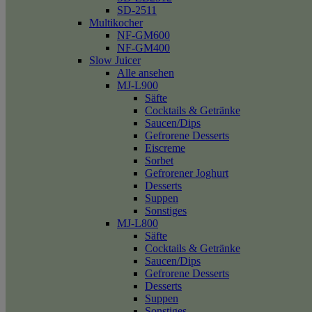
SD-2511
Multikocher
NF-GM600
NF-GM400
Slow Juicer
Alle ansehen
MJ-L900
Säfte
Cocktails & Getränke
Saucen/Dips
Gefrorene Desserts
Eiscreme
Sorbet
Gefrorener Joghurt
Desserts
Suppen
Sonstiges
MJ-L800
Säfte
Cocktails & Getränke
Saucen/Dips
Gefrorene Desserts
Desserts
Suppen
Sonstiges