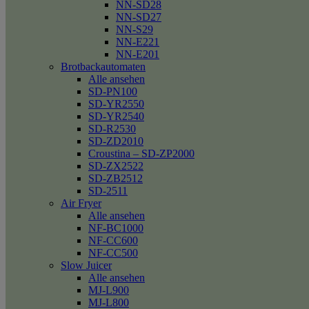
NN-SD28
NN-SD27
NN-S29
NN-E221
NN-E201
Brotbackautomaten
Alle ansehen
SD-PN100
SD-YR2550
SD-YR2540
SD-R2530
SD-ZD2010
Croustina – SD-ZP2000
SD-ZX2522
SD-ZB2512
SD-2511
Air Fryer
Alle ansehen
NF-BC1000
NF-CC600
NF-CC500
Slow Juicer
Alle ansehen
MJ-L900
MJ-L800