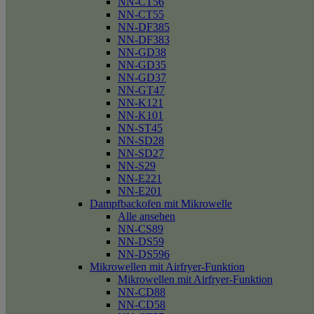
NN-CT56
NN-CT55
NN-DF385
NN-DF383
NN-GD38
NN-GD35
NN-GD37
NN-GT47
NN-K121
NN-K101
NN-ST45
NN-SD28
NN-SD27
NN-S29
NN-E221
NN-E201
Dampfbackofen mit Mikrowelle
Alle ansehen
NN-CS89
NN-DS59
NN-DS596
Mikrowellen mit Airfryer-Funktion
Mikrowellen mit Airfryer-Funktion
NN-CD88
NN-CD58