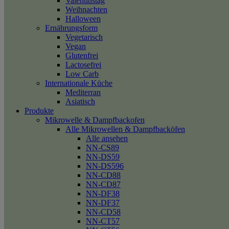
Valentinstag
Weihnachten
Halloween
Ernährungsform
Vegetarisch
Vegan
Glutenfrei
Lactosefrei
Low Carb
Internationale Küche
Mediterran
Asiatisch
Produkte
Mikrowelle & Dampfbackofen
Alle Mikrowellen & Dampfbacköfen
Alle ansehen
NN-CS89
NN-DS59
NN-DS596
NN-CD88
NN-CD87
NN-DF38
NN-DF37
NN-CD58
NN-CT57