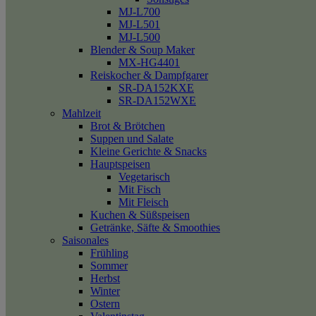
MJ-L700
MJ-L501
MJ-L500
Blender & Soup Maker
MX-HG4401
Reiskocher & Dampfgarer
SR-DA152KXE
SR-DA152WXE
Mahlzeit
Brot & Brötchen
Suppen und Salate
Kleine Gerichte & Snacks
Hauptspeisen
Vegetarisch
Mit Fisch
Mit Fleisch
Kuchen & Süßspeisen
Getränke, Säfte & Smoothies
Saisonales
Frühling
Sommer
Herbst
Winter
Ostern