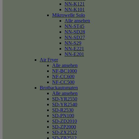
NN-K121
NN-K101
Mikrowelle Solo
Alle ansehen
NN-ST45
NN-SD28
NN-SD27
NN-S29
NN-E221
NN-E201
Air Fryer
Alle ansehen
NF-BC1000
NF-CC600
NF-CC500
Brotbackautomaten
Alle ansehen
SD-YR2550
SD-YR2540
SD-R2530
SD-PN100
SD-ZD2010
SD-ZP2000
SD-ZX2522
SD-ZB2512