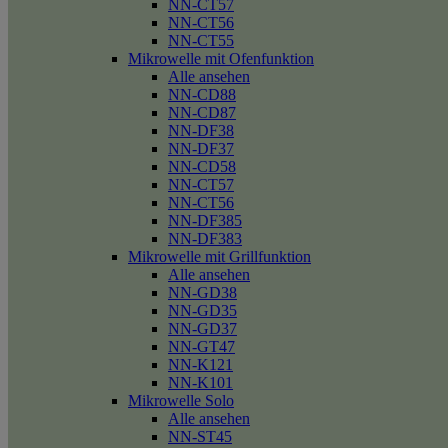
NN-CT57
NN-CT56
NN-CT55
Mikrowelle mit Ofenfunktion
Alle ansehen
NN-CD88
NN-CD87
NN-DF38
NN-DF37
NN-CD58
NN-CT57
NN-CT56
NN-DF385
NN-DF383
Mikrowelle mit Grillfunktion
Alle ansehen
NN-GD38
NN-GD35
NN-GD37
NN-GT47
NN-K121
NN-K101
Mikrowelle Solo
Alle ansehen
NN-ST45