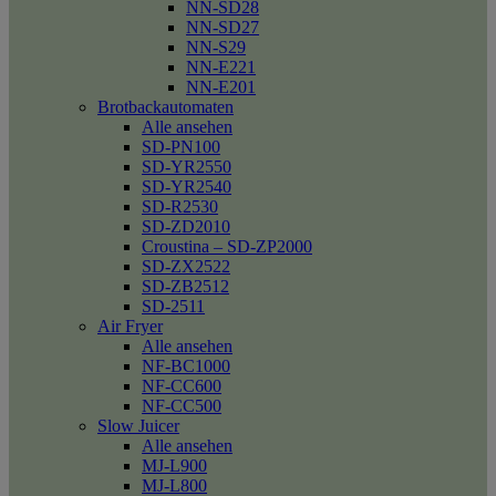
NN-SD28
NN-SD27
NN-S29
NN-E221
NN-E201
Brotbackautomaten
Alle ansehen
SD-PN100
SD-YR2550
SD-YR2540
SD-R2530
SD-ZD2010
Croustina – SD-ZP2000
SD-ZX2522
SD-ZB2512
SD-2511
Air Fryer
Alle ansehen
NF-BC1000
NF-CC600
NF-CC500
Slow Juicer
Alle ansehen
MJ-L900
MJ-L800