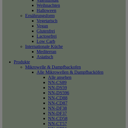
Valentinstag
Weihnachten
Halloween
Ernährungsform
Vegetarisch
Vegan
Glutenfrei
Lactosefrei
Low Carb
Internationale Küche
Mediterran
Asiatisch
Produkte
Mikrowelle & Dampfbackofen
Alle Mikrowellen & Dampfbacköfen
Alle ansehen
NN-CS89
NN-DS59
NN-DS596
NN-CD88
NN-CD87
NN-DF38
NN-DF37
NN-CD58
NN-CT57