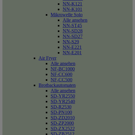
NN-K121
NN-K101
Mikrowelle Solo
Alle ansehen
NN-ST45
NN-SD28
NN-SD27
NN-S29
NN-E221
NN-E201
Air Fryer
Alle ansehen
NF-BC1000
NF-CC600
NF-CC500
Brotbackautomaten
Alle ansehen
SD-YR2550
SD-YR2540
SD-R2530
SD-PN100
SD-ZD2010
SD-ZP2000
SD-ZX2522
SD-ZB2512