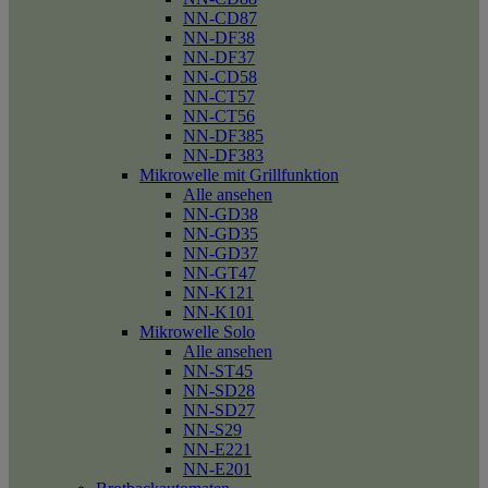
NN-CD87
NN-DF38
NN-DF37
NN-CD58
NN-CT57
NN-CT56
NN-DF385
NN-DF383
Mikrowelle mit Grillfunktion
Alle ansehen
NN-GD38
NN-GD35
NN-GD37
NN-GT47
NN-K121
NN-K101
Mikrowelle Solo
Alle ansehen
NN-ST45
NN-SD28
NN-SD27
NN-S29
NN-E221
NN-E201