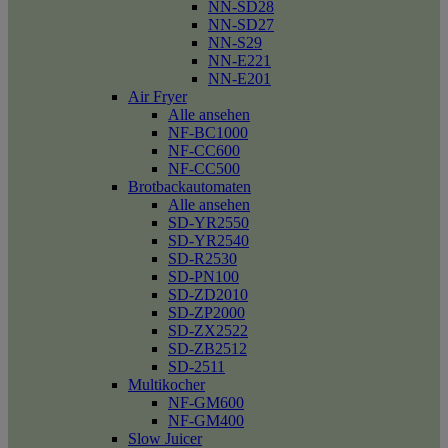
NN-SD28
NN-SD27
NN-S29
NN-E221
NN-E201
Air Fryer
Alle ansehen
NF-BC1000
NF-CC600
NF-CC500
Brotbackautomaten
Alle ansehen
SD-YR2550
SD-YR2540
SD-R2530
SD-PN100
SD-ZD2010
SD-ZP2000
SD-ZX2522
SD-ZB2512
SD-2511
Multikocher
NF-GM600
NF-GM400
Slow Juicer