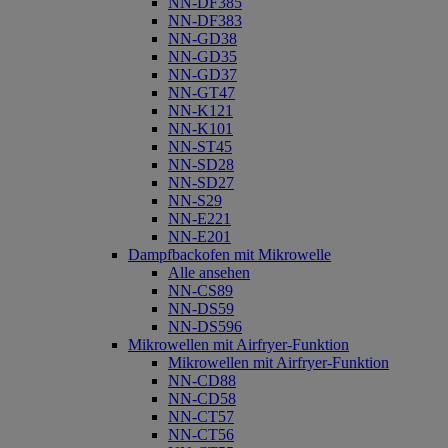
NN-DF385
NN-DF383
NN-GD38
NN-GD35
NN-GD37
NN-GT47
NN-K121
NN-K101
NN-ST45
NN-SD28
NN-SD27
NN-S29
NN-E221
NN-E201
Dampfbackofen mit Mikrowelle
Alle ansehen
NN-CS89
NN-DS59
NN-DS596
Mikrowellen mit Airfryer-Funktion
Mikrowellen mit Airfryer-Funktion
NN-CD88
NN-CD58
NN-CT57
NN-CT56