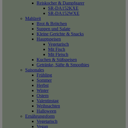
Reiskocher & Dampfgarer
SR-DA152KXE
SR-DA152WXE
Mahlzeit
Brot & Brötchen
Suppen und Salate
Kleine Gerichte & Snacks
Hauptspeisen
Vegetarisch
Mit Fisch
Mit Fleisch
Kuchen & Süßspeisen
Getränke, Säfte & Smoothies
Saisonales
Frühling
Sommer
Herbst
Winter
Ostern
Valentinstag
Weihnachten
Halloween
Ernährungsform
Vegetarisch
Vegan