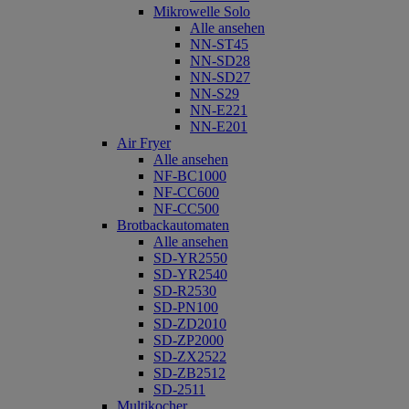
Mikrowelle Solo
Alle ansehen
NN-ST45
NN-SD28
NN-SD27
NN-S29
NN-E221
NN-E201
Air Fryer
Alle ansehen
NF-BC1000
NF-CC600
NF-CC500
Brotbackautomaten
Alle ansehen
SD-YR2550
SD-YR2540
SD-R2530
SD-PN100
SD-ZD2010
SD-ZP2000
SD-ZX2522
SD-ZB2512
SD-2511
Multikocher