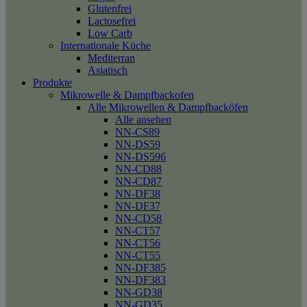
Glutenfrei
Lactosefrei
Low Carb
Internationale Küche
Mediterran
Asiatisch
Produkte
Mikrowelle & Dampfbackofen
Alle Mikrowellen & Dampfbacköfen
Alle ansehen
NN-CS89
NN-DS59
NN-DS596
NN-CD88
NN-CD87
NN-DF38
NN-DF37
NN-CD58
NN-CT57
NN-CT56
NN-CT55
NN-DF385
NN-DF383
NN-GD38
NN-GD35