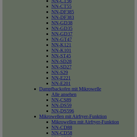
NN-CT56
NN-CT55
NN-DF385
NN-DF383
NN-GD38
NN-GD35
NN-GD37
NN-GT47
NN-K121
NN-K101
NN-ST45
NN-SD28
NN-SD27
NN-S29
NN-E221
NN-E201
Dampfbackofen mit Mikrowelle
Alle ansehen
NN-CS89
NN-DS59
NN-DS596
Mikrowellen mit Airfryer-Funktion
Mikrowellen mit Airfryer-Funktion
NN-CD88
NN-CD58