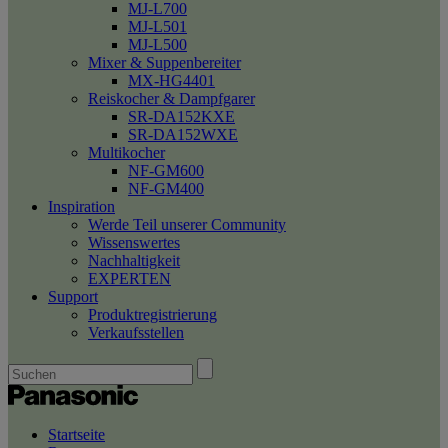
MJ-L700
MJ-L501
MJ-L500
Mixer & Suppenbereiter
MX-HG4401
Reiskocher & Dampfgarer
SR-DA152KXE
SR-DA152WXE
Multikocher
NF-GM600
NF-GM400
Inspiration
Werde Teil unserer Community
Wissenswertes
Nachhaltigkeit
EXPERTEN
Support
Produktregistrierung
Verkaufsstellen
Startseite