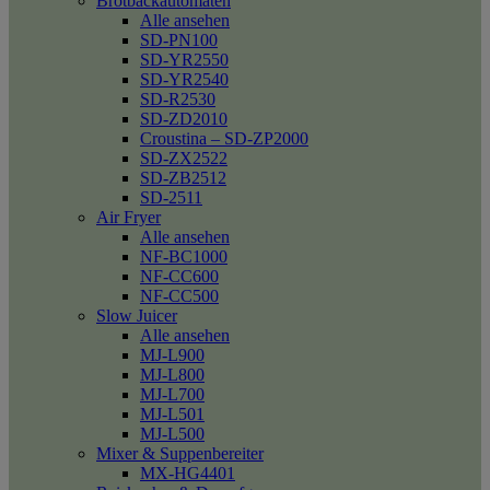
Brotbackautomaten
Alle ansehen
SD-PN100
SD-YR2550
SD-YR2540
SD-R2530
SD-ZD2010
Croustina – SD-ZP2000
SD-ZX2522
SD-ZB2512
SD-2511
Air Fryer
Alle ansehen
NF-BC1000
NF-CC600
NF-CC500
Slow Juicer
Alle ansehen
MJ-L900
MJ-L800
MJ-L700
MJ-L501
MJ-L500
Mixer & Suppenbereiter
MX-HG4401