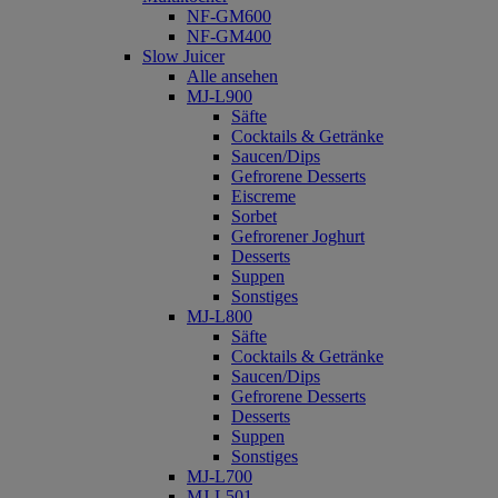
NF-GM600
NF-GM400
Slow Juicer
Alle ansehen
MJ-L900
Säfte
Cocktails & Getränke
Saucen/Dips
Gefrorene Desserts
Eiscreme
Sorbet
Gefrorener Joghurt
Desserts
Suppen
Sonstiges
MJ-L800
Säfte
Cocktails & Getränke
Saucen/Dips
Gefrorene Desserts
Desserts
Suppen
Sonstiges
MJ-L700
MJ-L501