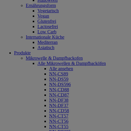
Halloween
Ernährungsform
Vegetarisch
Vegan
Glutenfrei
Lactosefrei
Low Carb
Internationale Küche
Mediterran
Asiatisch
Produkte
Mikrowelle & Dampfbackofen
Alle Mikrowellen & Dampfbacköfen
Alle ansehen
NN-CS89
NN-DS59
NN-DS596
NN-CD88
NN-CD87
NN-DF38
NN-DF37
NN-CD58
NN-CT57
NN-CT56
NN-CT55