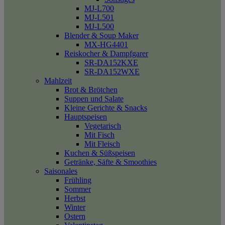
MJ-L700
MJ-L501
MJ-L500
Blender & Soup Maker
MX-HG4401
Reiskocher & Dampfgarer
SR-DA152KXE
SR-DA152WXE
Mahlzeit
Brot & Brötchen
Suppen und Salate
Kleine Gerichte & Snacks
Hauptspeisen
Vegetarisch
Mit Fisch
Mit Fleisch
Kuchen & Süßspeisen
Getränke, Säfte & Smoothies
Saisonales
Frühling
Sommer
Herbst
Winter
Ostern