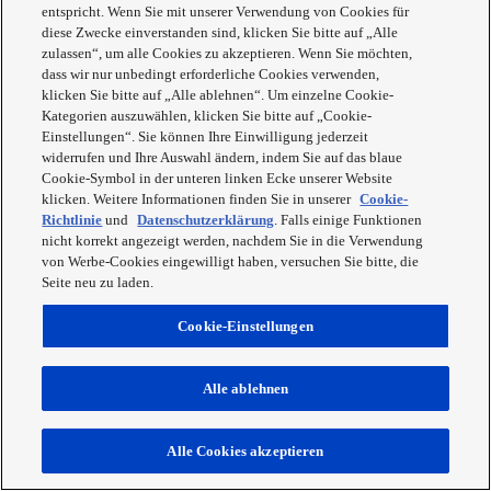
entspricht. Wenn Sie mit unserer Verwendung von Cookies für
diese Zwecke einverstanden sind, klicken Sie bitte auf „Alle
zulassen“, um alle Cookies zu akzeptieren. Wenn Sie möchten,
dass wir nur unbedingt erforderliche Cookies verwenden,
klicken Sie bitte auf „Alle ablehnen“. Um einzelne Cookie-
România /
Kategorien auszuwählen, klicken Sie bitte auf „Cookie-
Română
Einstellungen“. Sie können Ihre Einwilligung jederzeit
widerrufen und Ihre Auswahl ändern, indem Sie auf das blaue
Cookie-Symbol in der unteren linken Ecke unserer Website
klicken. Weitere Informationen finden Sie in unserer
Cookie-
Richtlinie
und
Datenschutzerklärung
. Falls einige Funktionen
nicht korrekt angezeigt werden, nachdem Sie in die Verwendung
von Werbe-Cookies eingewilligt haben, versuchen Sie bitte, die
Seite neu zu laden.
United
Kingdom & Ireland / English
Cookie-Einstellungen
Kontakt
Datenschutz
Nutzungsbedingungen
Alle ablehnen
Cookie Policy
Impressum
Alle Cookies akzeptieren
Copyright © 2026 Panasonic