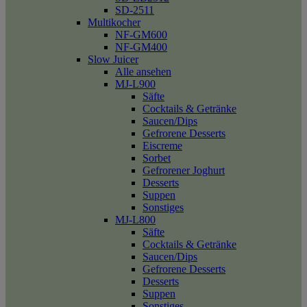
SD-2511
Multikocher
NF-GM600
NF-GM400
Slow Juicer
Alle ansehen
MJ-L900
Säfte
Cocktails & Getränke
Saucen/Dips
Gefrorene Desserts
Eiscreme
Sorbet
Gefrorener Joghurt
Desserts
Suppen
Sonstiges
MJ-L800
Säfte
Cocktails & Getränke
Saucen/Dips
Gefrorene Desserts
Desserts
Suppen
Sonstiges