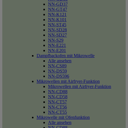
NN-GD37
NN-GT47
NN-K121
NN-K101
NN-ST45
NN-SD28
NN-SD27
NN-S29
NN-E221
NN-E201
Dampfbackofen mit Mikrowelle
Alle ansehen
NN-CS89
NN-DS59
NN-DS596
Mikrowellen mit Airfryer-Funktion
Mikrowellen mit Airfryer-Funktion
NN-CD88
NN-CD58
NN-CT57
NN-CT56
NN-CT55
Mikrowelle mit Ofenfunktion
Alle ansehen
NN-CD88