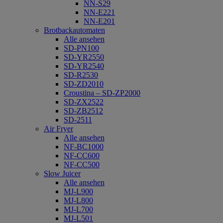
NN-S29
NN-E221
NN-E201
Brotbackautomaten
Alle ansehen
SD-PN100
SD-YR2550
SD-YR2540
SD-R2530
SD-ZD2010
Croustina – SD-ZP2000
SD-ZX2522
SD-ZB2512
SD-2511
Air Fryer
Alle ansehen
NF-BC1000
NF-CC600
NF-CC500
Slow Juicer
Alle ansehen
MJ-L900
MJ-L800
MJ-L700
MJ-L501