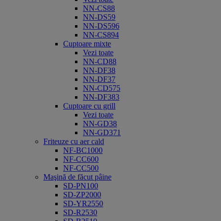
NN-CS88
NN-DS59
NN-DS596
NN-CS894
Cuptoare mixte
Vezi toate
NN-CD88
NN-DF38
NN-DF37
NN-CD575
NN-DF383
Cuptoare cu grill
Vezi toate
NN-GD38
NN-GD371
Friteuze cu aer cald
NF-BC1000
NF-CC600
NF-CC500
Maşină de făcut pâine
SD-PN100
SD-ZP2000
SD-YR2550
SD-R2530