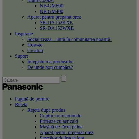
Multi-Cooker
NF-GM600
NF-GM400
Aparat pentru preparat orez
SR-DA152KXE
SR-DA152WXE
Inspirație
Socializează – intră în comunitatea noastră!
How-to
Creatori
Suport
Înregistrarea produsului
De unde poți cumpăra?
Pagină de pornire
Reţetă
Reţetă după produs
Cuptor cu microunde
Friteuze cu aer cald
Maşină de făcut pâine
Aparat pentru preparat orez
Storcător de fructe lent