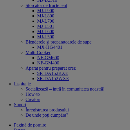
SD-B2510
Storcător de fructe lent
MJ-L900
MJ-L800
MJ-L700
MJ-L501
MJ-L600
MJ-L500
Blenderele și preparatoarele de supe
MX-HG4401
Multi-Cooker
NF-GM600
NF-GM400
Aparat pentru preparat orez
SR-DA152KXE
SR-DA152WXE
Inspirație
Socializează – intră în comunitatea noastră!
How-to
Creatori
Suport
Înregistrarea produsului
De unde poți cumpăra?
Pagină de pornire