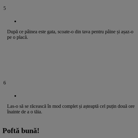
5
După ce pâinea este gata, scoate-o din tava pentru pâine și așaz-o
pe o placă.
6
Las-o să se răcească în mod complet și așteaptă cel puțin două ore
înainte de a o tăia.
Poftă bună!