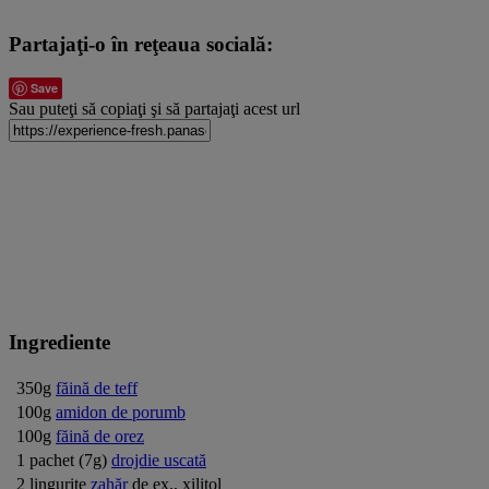
Partajaţi-o în reţeaua socială:
Save
Sau puteţi să copiaţi şi să partajaţi acest url
Ingrediente
350g
făină de teff
100g
amidon de porumb
100g
făină de orez
1 pachet (7g)
drojdie uscată
2 lingurițe
zahăr
de ex., xilitol