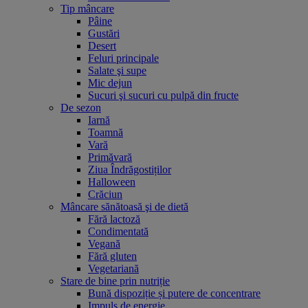
Tip mâncare
Pâine
Gustări
Desert
Feluri principale
Salate şi supe
Mic dejun
Sucuri şi sucuri cu pulpă din fructe
De sezon
Iarnă
Toamnă
Vară
Primăvară
Ziua Îndrăgostiților
Halloween
Crăciun
Mâncare sănătoasă şi de dietă
Fără lactoză
Condimentată
Vegană
Fără gluten
Vegetariană
Stare de bine prin nutriție
Bună dispoziție și putere de concentrare
Impuls de energie