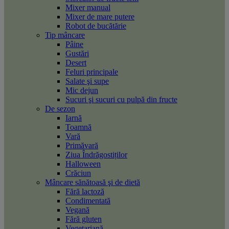
Mixer manual
Mixer de mare putere
Robot de bucătărie
Tip mâncare
Pâine
Gustări
Desert
Feluri principale
Salate şi supe
Mic dejun
Sucuri şi sucuri cu pulpă din fructe
De sezon
Iarnă
Toamnă
Vară
Primăvară
Ziua Îndrăgostiților
Halloween
Crăciun
Mâncare sănătoasă şi de dietă
Fără lactoză
Condimentată
Vegană
Fără gluten
Vegetariană