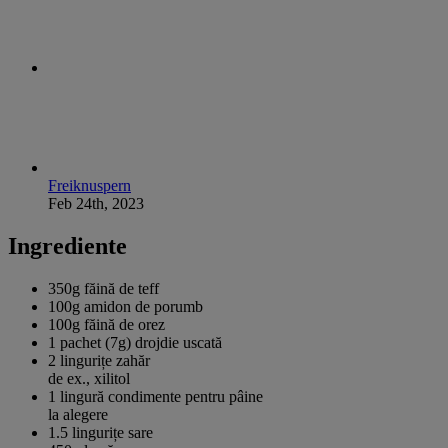
Freiknuspern
Feb 24th, 2023
Ingrediente
350g
făină de teff
100g
amidon de porumb
100g
făină de orez
1 pachet (7g)
drojdie uscată
2 lingurițe
zahăr
de ex., xilitol
1 lingură
condimente pentru pâine
la alegere
1.5 lingurițe
sare