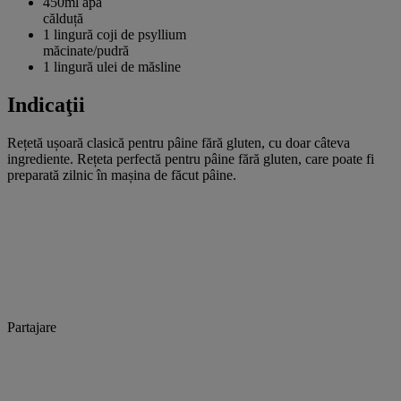
450ml
apă
călduță
1 lingură
coji de psyllium
măcinate/pudră
1 lingură
ulei de măsline
Indicaţii
Rețetă ușoară clasică pentru pâine fără gluten, cu doar câteva
ingrediente. Rețeta perfectă pentru pâine fără gluten, care poate fi
preparată zilnic în mașina de făcut pâine.
Partajare