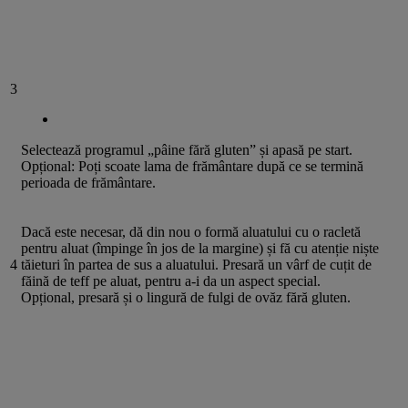
3
Selectează programul „pâine fără gluten” și apasă pe start.
Opțional: Poți scoate lama de frământare după ce se termină
perioada de frământare.
Dacă este necesar, dă din nou o formă aluatului cu o racletă
pentru aluat (împinge în jos de la margine) și fă cu atenție niște
4
tăieturi în partea de sus a aluatului. Presară un vârf de cuțit de
făină de teff pe aluat, pentru a-i da un aspect special.
Opțional, presară și o lingură de fulgi de ovăz fără gluten.