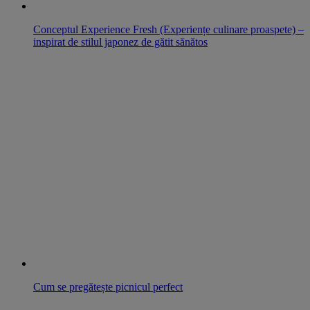
Conceptul Experience Fresh (Experiențe culinare proaspete) –
inspirat de stilul japonez de gătit sănătos
Cum se pregătește picnicul perfect