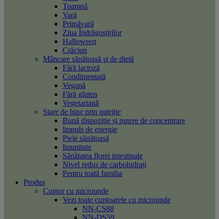
Toamnă
Vară
Primăvară
Ziua Îndrăgostiților
Halloween
Crăciun
Mâncare sănătoasă şi de dietă
Fără lactoză
Condimentată
Vegană
Fără gluten
Vegetariană
Stare de bine prin nutriție
Bună dispoziție și putere de concentrare
Impuls de energie
Piele sănătoasă
Imunitate
Sănătatea florei intestinale
Nivel redus de carbohidrați
Pentru toată familia
Produs
Cuptor cu microunde
Vezi toate cuptoarele cu microunde
NN-CS88
NN-DS59