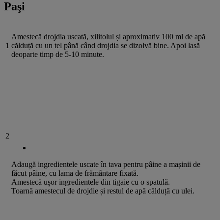
Paşi
Amestecă drojdia uscată, xilitolul și aproximativ 100 ml de apă
1
călduță cu un tel până când drojdia se dizolvă bine. Apoi lasă
deoparte timp de 5-10 minute.
2
Adaugă ingredientele uscate în tava pentru pâine a mașinii de
făcut pâine, cu lama de frământare fixată.
Amestecă ușor ingredientele din tigaie cu o spatulă.
Toarnă amestecul de drojdie și restul de apă călduță cu ulei.