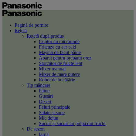
Pagină de pornire
Reţetă
Reţetă după produs
Cuptor cu microunde
Friteuze cu aer cald
Maşină de făcut pâine
Aparat pentru preparat orez
Storcător de fructe lent
Mixer manual
Mixer de mare putere
Robot de bucătărie
Tip mâncare
Pâine
Gustări
Desert
Feluri principale
Salate şi supe
Mic dejun
Sucuri şi sucuri cu pulpă din fructe
De sezon
Iarnă