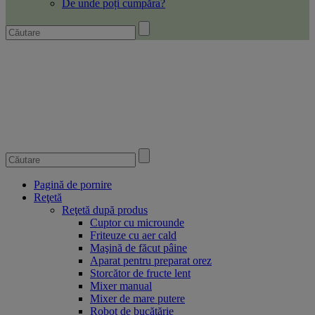
De unde poți cumpăra?
Pagină de pornire
Reţetă
Reţetă după produs
Cuptor cu microunde
Friteuze cu aer cald
Maşină de făcut pâine
Aparat pentru preparat orez
Storcător de fructe lent
Mixer manual
Mixer de mare putere
Robot de bucătărie