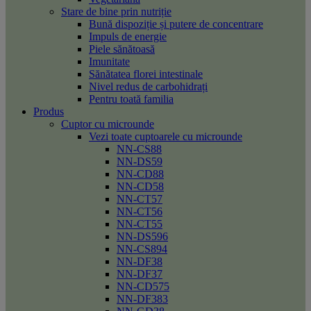
Stare de bine prin nutriție
Bună dispoziție și putere de concentrare
Impuls de energie
Piele sănătoasă
Imunitate
Sănătatea florei intestinale
Nivel redus de carbohidrați
Pentru toată familia
Produs
Cuptor cu microunde
Vezi toate cuptoarele cu microunde
NN-CS88
NN-DS59
NN-CD88
NN-CD58
NN-CT57
NN-CT56
NN-CT55
NN-DS596
NN-CS894
NN-DF38
NN-DF37
NN-CD575
NN-DF383