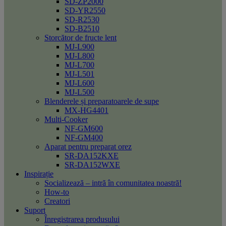
SD-ZP2000
SD-YR2550
SD-R2530
SD-B2510
Storcător de fructe lent
MJ-L900
MJ-L800
MJ-L700
MJ-L501
MJ-L600
MJ-L500
Blenderele și preparatoarele de supe
MX-HG4401
Multi-Cooker
NF-GM600
NF-GM400
Aparat pentru preparat orez
SR-DA152KXE
SR-DA152WXE
Inspirație
Socializează – intră în comunitatea noastră!
How-to
Creatori
Suport
Înregistrarea produsului