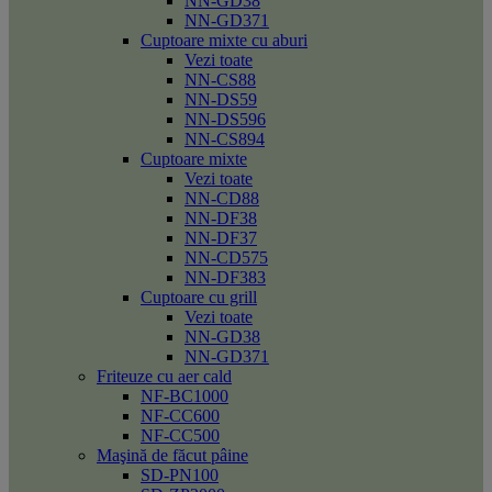
NN-GD38
NN-GD371
Cuptoare mixte cu aburi
Vezi toate
NN-CS88
NN-DS59
NN-DS596
NN-CS894
Cuptoare mixte
Vezi toate
NN-CD88
NN-DF38
NN-DF37
NN-CD575
NN-DF383
Cuptoare cu grill
Vezi toate
NN-GD38
NN-GD371
Friteuze cu aer cald
NF-BC1000
NF-CC600
NF-CC500
Maşină de făcut pâine
SD-PN100