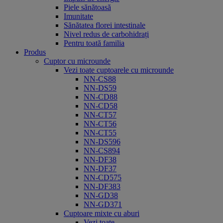
Piele sănătoasă
Imunitate
Sănătatea florei intestinale
Nivel redus de carbohidrați
Pentru toată familia
Produs
Cuptor cu microunde
Vezi toate cuptoarele cu microunde
NN-CS88
NN-DS59
NN-CD88
NN-CD58
NN-CT57
NN-CT56
NN-CT55
NN-DS596
NN-CS894
NN-DF38
NN-DF37
NN-CD575
NN-DF383
NN-GD38
NN-GD371
Cuptoare mixte cu aburi
Vezi toate