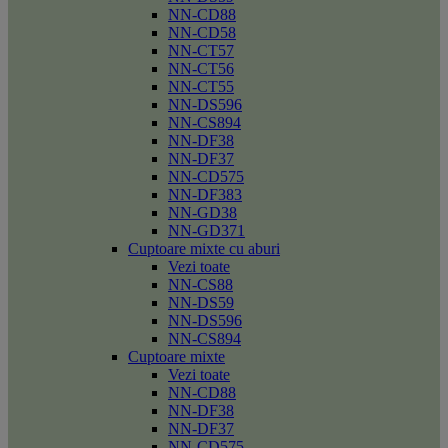
NN-CD88
NN-CD58
NN-CT57
NN-CT56
NN-CT55
NN-DS596
NN-CS894
NN-DF38
NN-DF37
NN-CD575
NN-DF383
NN-GD38
NN-GD371
Cuptoare mixte cu aburi
Vezi toate
NN-CS88
NN-DS59
NN-DS596
NN-CS894
Cuptoare mixte
Vezi toate
NN-CD88
NN-DF38
NN-DF37
NN-CD575