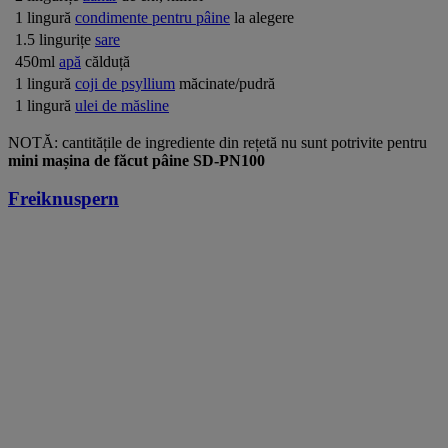
1 lingură
condimente pentru pâine
la alegere
1.5 lingurițe
sare
450ml
apă
călduță
1 lingură
coji de psyllium
măcinate/pudră
1 lingură
ulei de măsline
NOTĂ: cantitățile de ingrediente din rețetă nu sunt potrivite pentru
mini mașina de făcut pâine SD-PN100
Freiknuspern