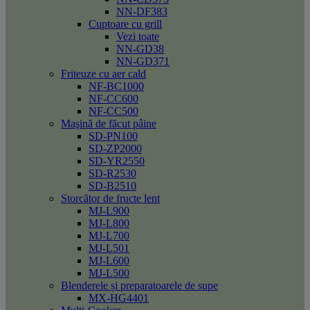
NN-DF383
Cuptoare cu grill
Vezi toate
NN-GD38
NN-GD371
Friteuze cu aer cald
NF-BC1000
NF-CC600
NF-CC500
Maşină de făcut pâine
SD-PN100
SD-ZP2000
SD-YR2550
SD-R2530
SD-B2510
Storcător de fructe lent
MJ-L900
MJ-L800
MJ-L700
MJ-L501
MJ-L600
MJ-L500
Blenderele și preparatoarele de supe
MX-HG4401