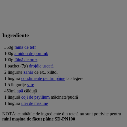
Ingrediente
350g
făină de teff
100g
amidon de porumb
100g
făină de orez
1 pachet (7g)
drojdie uscată
2 lingurițe
zahăr
de ex., xilitol
1 lingură
condimente pentru pâine
la alegere
1.5 lingurițe
sare
450ml
apă
călduță
1 lingură
coji de psyllium
măcinate/pudră
1 lingură
ulei de măsline
NOTĂ: cantitățile de ingrediente din rețetă nu sunt potrivite pentru
mini mașina de făcut pâine SD-PN100