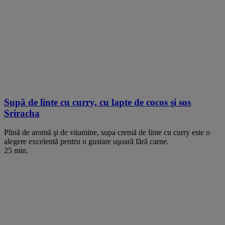
Supă de linte cu curry, cu lapte de cocos şi sos
Sriracha
Plină de aromă şi de vitamine, supa cremă de linte cu curry este o
alegere excelentă pentru o gustare uşoară fără carne.
25 min.