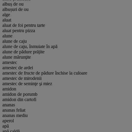
albuș de ou
albușuri de ou
alge
aluat
aluat de foi pentru tarte
aluat pentru pizza
alune
alune de caju
alune de caju, înmuiate în apă
alune de pădure prăjite
alune mărunţite
amestec
amestec de ardei
amestec de fructe de pădure închise la culoare
amestec de mirodenii
amestec de seminţe şi miez
amidon
amidon de porumb
amidon din cartofi
ananas
ananas feliat
ananas mediu
aperol
apă
apă caldă