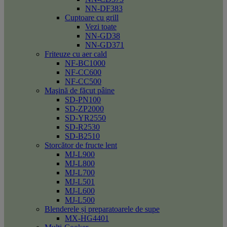
NN-DF383
Cuptoare cu grill
Vezi toate
NN-GD38
NN-GD371
Friteuze cu aer cald
NF-BC1000
NF-CC600
NF-CC500
Maşină de făcut pâine
SD-PN100
SD-ZP2000
SD-YR2550
SD-R2530
SD-B2510
Storcător de fructe lent
MJ-L900
MJ-L800
MJ-L700
MJ-L501
MJ-L600
MJ-L500
Blenderele și preparatoarele de supe
MX-HG4401