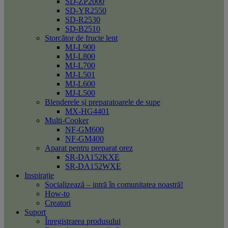
SD-ZP2000
SD-YR2550
SD-R2530
SD-B2510
Storcător de fructe lent
MJ-L900
MJ-L800
MJ-L700
MJ-L501
MJ-L600
MJ-L500
Blenderele și preparatoarele de supe
MX-HG4401
Multi-Cooker
NF-GM600
NF-GM400
Aparat pentru preparat orez
SR-DA152KXE
SR-DA152WXE
Inspirație
Socializează – intră în comunitatea noastră!
How-to
Creatori
Suport
Înregistrarea produsului