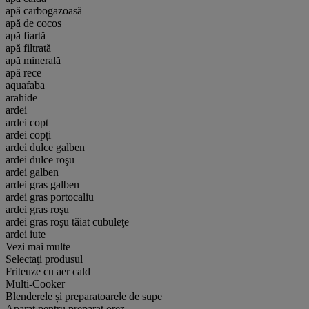
apă carbogazoasă
apă de cocos
apă fiartă
apă filtrată
apă minerală
apă rece
aquafaba
arahide
ardei
ardei copt
ardei copți
ardei dulce galben
ardei dulce roşu
ardei galben
ardei gras galben
ardei gras portocaliu
ardei gras roşu
ardei gras roşu tăiat cubuleţe
ardei iute
Vezi mai multe
Selectaţi produsul
Friteuze cu aer cald
Multi-Cooker
Blenderele și preparatoarele de supe
Aparat pentru preparat orez