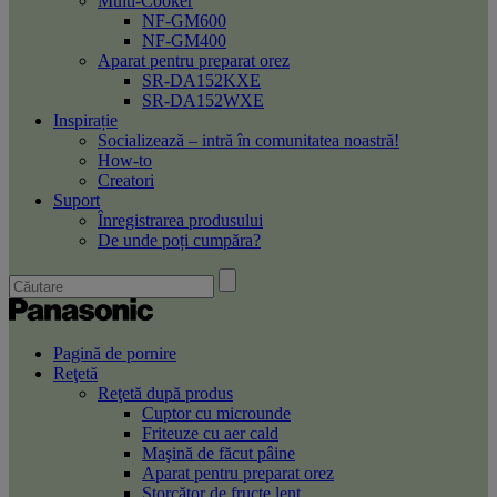
Multi-Cooker
NF-GM600
NF-GM400
Aparat pentru preparat orez
SR-DA152KXE
SR-DA152WXE
Inspirație
Socializează – intră în comunitatea noastră!
How-to
Creatori
Suport
Înregistrarea produsului
De unde poți cumpăra?
Pagină de pornire
Reţetă
Reţetă după produs
Cuptor cu microunde
Friteuze cu aer cald
Maşină de făcut pâine
Aparat pentru preparat orez
Storcător de fructe lent