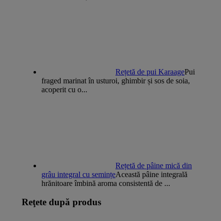
Rețetă de pui Karaage
Pui
fraged marinat în usturoi, ghimbir și sos de soia,
acoperit cu o...
Rețetă de pâine mică din
grâu integral cu semințe
Această pâine integrală
hrănitoare îmbină aroma consistentă de ...
Reţete după produs