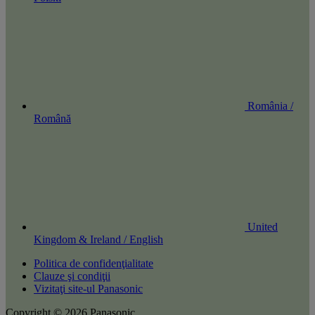
România /
Română
United
Kingdom & Ireland / English
Politica de confidenţialitate
Clauze şi condiţii
Vizitaţi site-ul Panasonic
Copyright © 2026 Panasonic