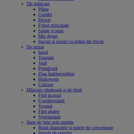
Tip mâncare
Pâine
Gustări
Desert
Feluri principale
Salate şi supe
Mic dejun
Sucuri şi sucuri cu pulpă din fructe
De sezon
Iarnă
Toamnă
Vară
Primăvară
Ziua Îndrăgostiților
Halloween
Crăciun
Mâncare sănătoasă şi de dietă
Fără lactoză
Condimentată
Vegană
Fără gluten
Vegetariană
Stare de bine prin nutriție
Bună dispoziție și putere de concentrare
Impuls de energie