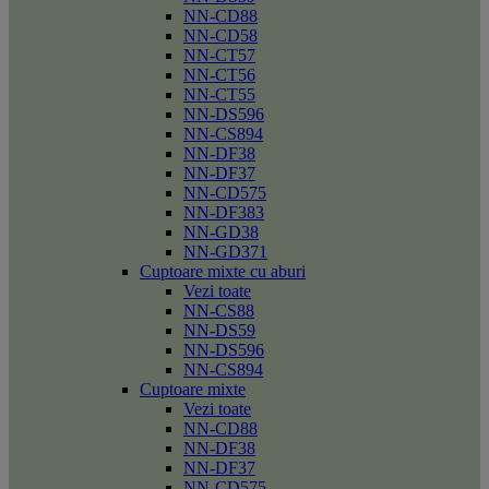
NN-CD88
NN-CD58
NN-CT57
NN-CT56
NN-CT55
NN-DS596
NN-CS894
NN-DF38
NN-DF37
NN-CD575
NN-DF383
NN-GD38
NN-GD371
Cuptoare mixte cu aburi
Vezi toate
NN-CS88
NN-DS59
NN-DS596
NN-CS894
Cuptoare mixte
Vezi toate
NN-CD88
NN-DF38
NN-DF37
NN-CD575