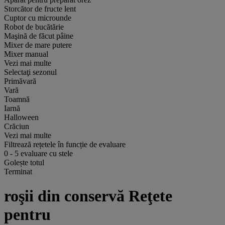
Storcător de fructe lent
Cuptor cu microunde
Robot de bucătărie
Maşină de făcut pâine
Mixer de mare putere
Mixer manual
Vezi mai multe
Selectaţi sezonul
Primăvară
Vară
Toamnă
Iarnă
Halloween
Crăciun
Vezi mai multe
Filtrează rețetele în funcție de evaluare
0
-
5
evaluare cu stele
Golește totul
Terminat
roşii din conservă Reţete
pentru