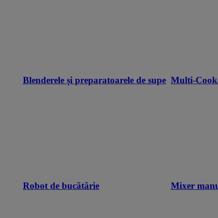
Blenderele și preparatoarele de supe
Multi-Cook
Robot de bucătărie
Mixer man