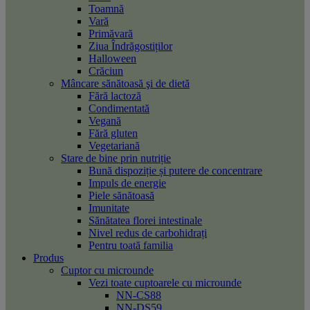
Toamnă
Vară
Primăvară
Ziua Îndrăgostiților
Halloween
Crăciun
Mâncare sănătoasă şi de dietă
Fără lactoză
Condimentată
Vegană
Fără gluten
Vegetariană
Stare de bine prin nutriție
Bună dispoziție și putere de concentrare
Impuls de energie
Piele sănătoasă
Imunitate
Sănătatea florei intestinale
Nivel redus de carbohidrați
Pentru toată familia
Produs
Cuptor cu microunde
Vezi toate cuptoarele cu microunde
NN-CS88
NN-DS59