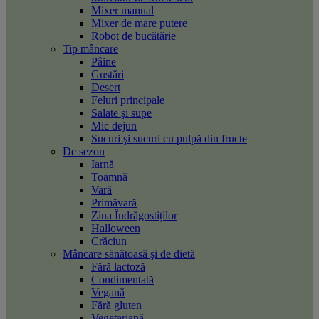
Mixer manual
Mixer de mare putere
Robot de bucătărie
Tip mâncare
Pâine
Gustări
Desert
Feluri principale
Salate şi supe
Mic dejun
Sucuri şi sucuri cu pulpă din fructe
De sezon
Iarnă
Toamnă
Vară
Primăvară
Ziua Îndrăgostiților
Halloween
Crăciun
Mâncare sănătoasă şi de dietă
Fără lactoză
Condimentată
Vegană
Fără gluten
Vegetariană