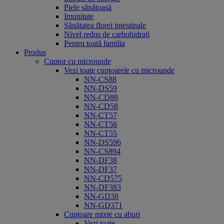
Piele sănătoasă
Imunitate
Sănătatea florei intestinale
Nivel redus de carbohidrați
Pentru toată familia
Produs
Cuptor cu microunde
Vezi toate cuptoarele cu microunde
NN-CS88
NN-DS59
NN-CD88
NN-CD58
NN-CT57
NN-CT56
NN-CT55
NN-DS596
NN-CS894
NN-DF38
NN-DF37
NN-CD575
NN-DF383
NN-GD38
NN-GD371
Cuptoare mixte cu aburi
Vezi toate