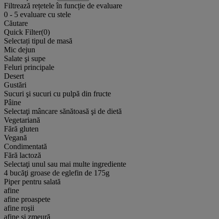
Filtrează rețetele în funcție de evaluare
0
-
5
evaluare cu stele
Căutare
Quick Filter(
0
)
Selectați tipul de masă
Mic dejun
Salate şi supe
Feluri principale
Desert
Gustări
Sucuri şi sucuri cu pulpă din fructe
Pâine
Selectaţi mâncare sănătoasă şi de dietă
Vegetariană
Fără gluten
Vegană
Condimentată
Fără lactoză
Selectaţi unul sau mai multe ingrediente
4 bucăţi groase de eglefin de 175g
Piper pentru salată
afine
afine proaspete
afine roşii
afine și zmeură