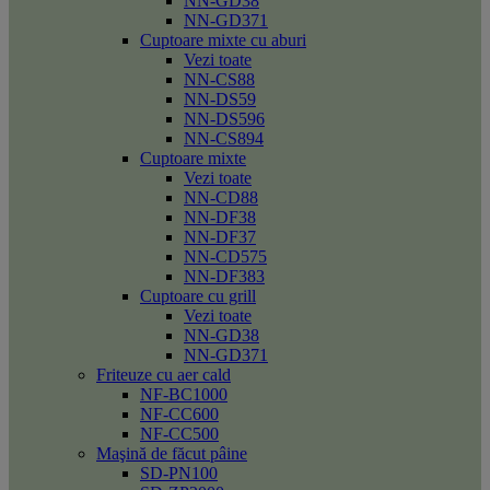
NN-GD38
NN-GD371
Cuptoare mixte cu aburi
Vezi toate
NN-CS88
NN-DS59
NN-DS596
NN-CS894
Cuptoare mixte
Vezi toate
NN-CD88
NN-DF38
NN-DF37
NN-CD575
NN-DF383
Cuptoare cu grill
Vezi toate
NN-GD38
NN-GD371
Friteuze cu aer cald
NF-BC1000
NF-CC600
NF-CC500
Maşină de făcut pâine
SD-PN100