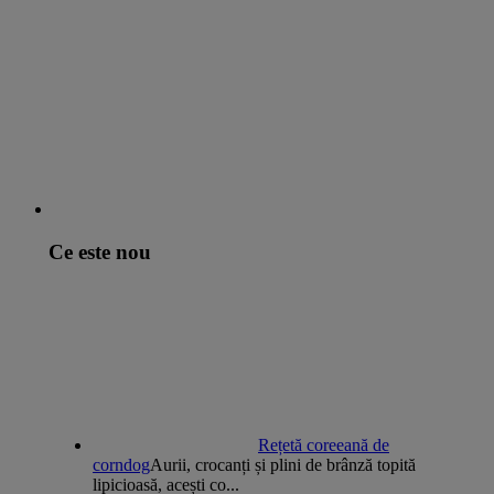
Ce este nou
Rețetă coreeană de
corndog
Aurii, crocanți și plini de brânză topită
lipicioasă, acești co...