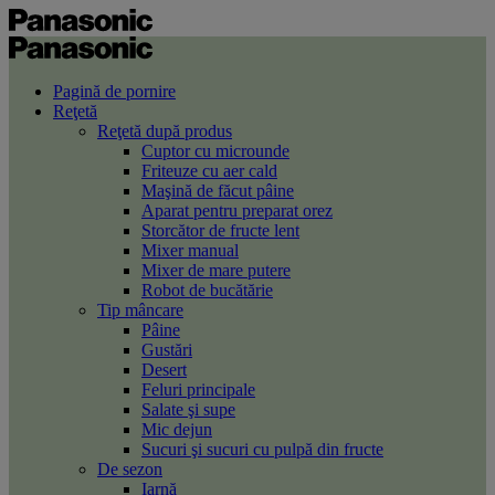
Pagină de pornire
Reţetă
Reţetă după produs
Cuptor cu microunde
Friteuze cu aer cald
Maşină de făcut pâine
Aparat pentru preparat orez
Storcător de fructe lent
Mixer manual
Mixer de mare putere
Robot de bucătărie
Tip mâncare
Pâine
Gustări
Desert
Feluri principale
Salate şi supe
Mic dejun
Sucuri şi sucuri cu pulpă din fructe
De sezon
Iarnă