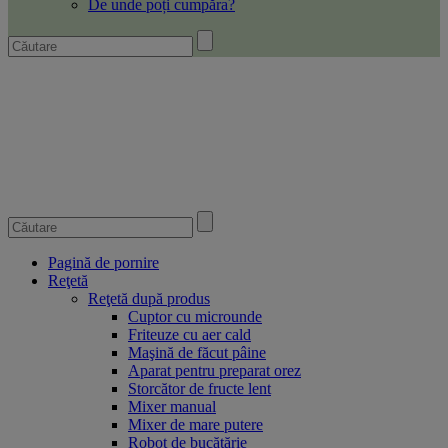
De unde poți cumpăra?
Pagină de pornire
Reţetă
Reţetă după produs
Cuptor cu microunde
Friteuze cu aer cald
Maşină de făcut pâine
Aparat pentru preparat orez
Storcător de fructe lent
Mixer manual
Mixer de mare putere
Robot de bucătărie