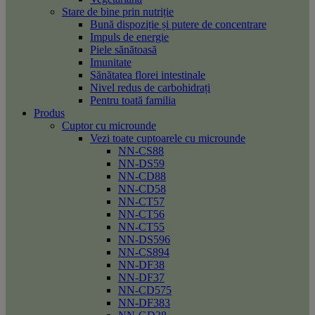
Stare de bine prin nutriție
Bună dispoziție și putere de concentrare
Impuls de energie
Piele sănătoasă
Imunitate
Sănătatea florei intestinale
Nivel redus de carbohidrați
Pentru toată familia
Produs
Cuptor cu microunde
Vezi toate cuptoarele cu microunde
NN-CS88
NN-DS59
NN-CD88
NN-CD58
NN-CT57
NN-CT56
NN-CT55
NN-DS596
NN-CS894
NN-DF38
NN-DF37
NN-CD575
NN-DF383