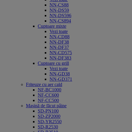
NN-CS88
NN-DS59
NN-DS596
NN-CS894
Cuptoare mixte
Vezi toate
NN-CD88
NN-DF38
NN-DF37
NN-CD575
NN-DF383
Cuptoare cu grill
Vezi toate
NN-GD38
NN-GD371
Friteuze cu aer cald
NF-BC1000
NF-CC600
NF-CC500
Maşină de făcut pâine
SD-PN100
SD-ZP2000
SD-YR2550
SD-R2530