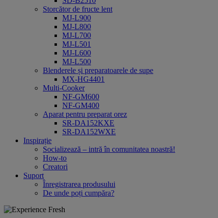
SD-B2510
Storcător de fructe lent
MJ-L900
MJ-L800
MJ-L700
MJ-L501
MJ-L600
MJ-L500
Blenderele și preparatoarele de supe
MX-HG4401
Multi-Cooker
NF-GM600
NF-GM400
Aparat pentru preparat orez
SR-DA152KXE
SR-DA152WXE
Inspirație
Socializează – intră în comunitatea noastră!
How-to
Creatori
Suport
Înregistrarea produsului
De unde poți cumpăra?