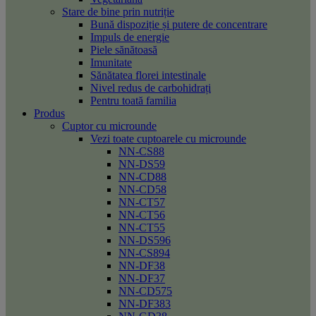
Stare de bine prin nutriție
Bună dispoziție și putere de concentrare
Impuls de energie
Piele sănătoasă
Imunitate
Sănătatea florei intestinale
Nivel redus de carbohidrați
Pentru toată familia
Produs
Cuptor cu microunde
Vezi toate cuptoarele cu microunde
NN-CS88
NN-DS59
NN-CD88
NN-CD58
NN-CT57
NN-CT56
NN-CT55
NN-DS596
NN-CS894
NN-DF38
NN-DF37
NN-CD575
NN-DF383