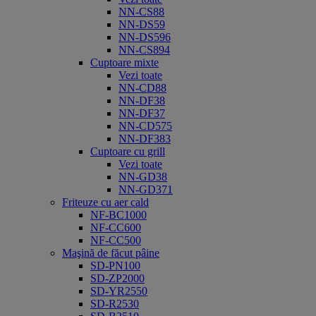
NN-CS88
NN-DS59
NN-DS596
NN-CS894
Cuptoare mixte
Vezi toate
NN-CD88
NN-DF38
NN-DF37
NN-CD575
NN-DF383
Cuptoare cu grill
Vezi toate
NN-GD38
NN-GD371
Friteuze cu aer cald
NF-BC1000
NF-CC600
NF-CC500
Maşină de făcut pâine
SD-PN100
SD-ZP2000
SD-YR2550
SD-R2530