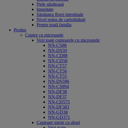
Piele sănătoasă
Imunitate
Sănătatea florei intestinale
Nivel redus de carbohidrați
Pentru toată familia
Produs
Cuptor cu microunde
Vezi toate cuptoarele cu microunde
NN-CS88
NN-DS59
NN-CD88
NN-CD58
NN-CT57
NN-CT56
NN-CT55
NN-DS596
NN-CS894
NN-DF38
NN-DF37
NN-CD575
NN-DF383
NN-GD38
NN-GD371
Cuptoare mixte cu aburi
Vezi toate