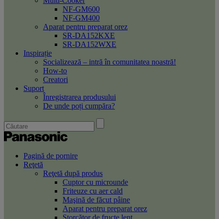
Multi-Cooker
NF-GM600
NF-GM400
Aparat pentru preparat orez
SR-DA152KXE
SR-DA152WXE
Inspirație
Socializează – intră în comunitatea noastră!
How-to
Creatori
Suport
Înregistrarea produsului
De unde poți cumpăra?
Pagină de pornire
Reţetă
Reţetă după produs
Cuptor cu microunde
Friteuze cu aer cald
Maşină de făcut pâine
Aparat pentru preparat orez
Storcător de fructe lent