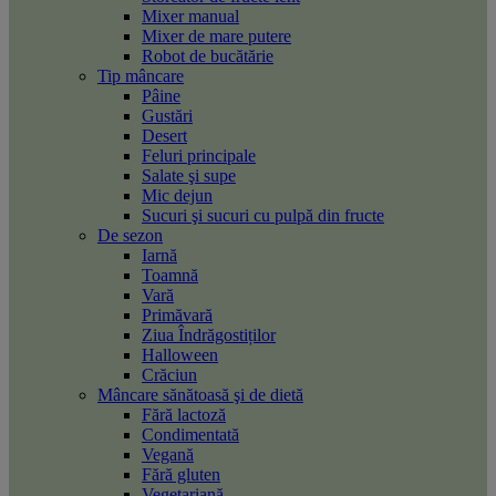
Mixer manual
Mixer de mare putere
Robot de bucătărie
Tip mâncare
Pâine
Gustări
Desert
Feluri principale
Salate şi supe
Mic dejun
Sucuri şi sucuri cu pulpă din fructe
De sezon
Iarnă
Toamnă
Vară
Primăvară
Ziua Îndrăgostiților
Halloween
Crăciun
Mâncare sănătoasă şi de dietă
Fără lactoză
Condimentată
Vegană
Fără gluten
Vegetariană