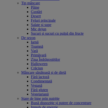
Tip mâncare
Pâine
Gustări
Desert
Feluri principale
Salate şi supe
Mic dejun
Sucuri şi sucuri cu pulpă din fructe
De sezon
Iarnă
Toamnă
Vară
Primăvară
Ziua Îndrăgostiților
Halloween
Crăciun
Mâncare sănătoasă şi de dietă
Fără lactoză
Condimentată
Vegană
Fără gluten
Vegetariană
Stare de bine prin nutriție
Bună dispoziție și putere de concentrare
Impuls de energie