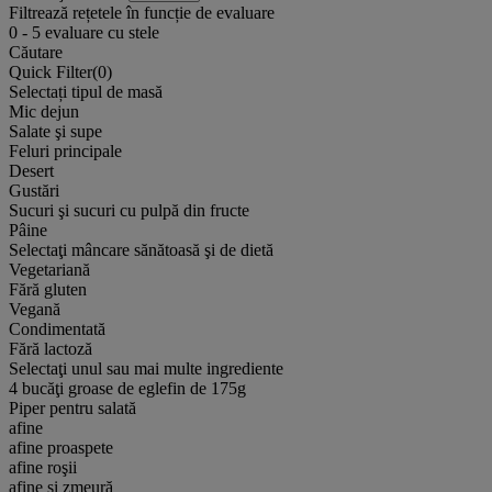
Filtrează rețetele în funcție de evaluare
0
-
5
evaluare cu stele
Căutare
Quick Filter(
0
)
Selectați tipul de masă
Mic dejun
Salate şi supe
Feluri principale
Desert
Gustări
Sucuri şi sucuri cu pulpă din fructe
Pâine
Selectaţi mâncare sănătoasă şi de dietă
Vegetariană
Fără gluten
Vegană
Condimentată
Fără lactoză
Selectaţi unul sau mai multe ingrediente
4 bucăţi groase de eglefin de 175g
Piper pentru salată
afine
afine proaspete
afine roşii
afine și zmeură