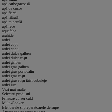
apă carbogazoasă
apă de cocos
apă fiartă
apă filtrată
apă minerală
apă rece
aquafaba
arahide
ardei
ardei copt
ardei copți
ardei dulce galben
ardei dulce roşu
ardei galben
ardei gras galben
ardei gras portocaliu
ardei gras roşu
ardei gras roşu tăiat cubuleţe
ardei iute
Vezi mai multe
Selectaţi produsul
Friteuze cu aer cald
Multi-Cooker
Blenderele și preparatoarele de supe
Aparat pentru preparat orez