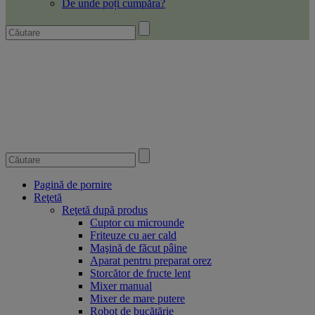
De unde poți cumpăra?
Pagină de pornire
Reţetă
Reţetă după produs
Cuptor cu microunde
Friteuze cu aer cald
Maşină de făcut pâine
Aparat pentru preparat orez
Storcător de fructe lent
Mixer manual
Mixer de mare putere
Robot de bucătărie