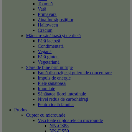
Toamnă
Vară
Primăvară
Ziua Îndrăgostiților
Halloween
Crăciun
Mâncare sănătoasă şi de dietă
Fără lactoză
Condimentată
Vegană
Fără gluten
Vegetariană
Stare de bine prin nutriție
Bună dispoziție și putere de concentrare
Impuls de energie
Piele sănătoasă
Imunitate
Sănătatea florei intestinale
Nivel redus de carbohidrați
Pentru toată familia
Produs
Cuptor cu microunde
Vezi toate cuptoarele cu microunde
NN-CS88
NN-DS59