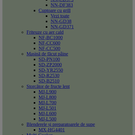
NN-DF383
Cuptoare cu grill
Vezi toate
NN-GD38
NN-GD371
Friteuze cu aer cald
NF-BC1000
NF-CC600
NF-CC500
Maşină de făcut pâine
SD-PN100
SD-ZP2000
SD-YR2550
SD-R2530
SD-B2510
Storcător de fructe lent
MJ-L900
MJ-L800
MJ-L700
MJ-L501
MJ-L600
MJ-L500
Blenderele și preparatoarele de supe
MX-HG4401