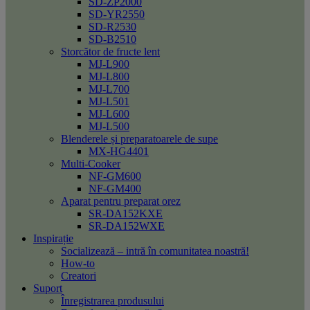
SD-ZP2000
SD-YR2550
SD-R2530
SD-B2510
Storcător de fructe lent
MJ-L900
MJ-L800
MJ-L700
MJ-L501
MJ-L600
MJ-L500
Blenderele și preparatoarele de supe
MX-HG4401
Multi-Cooker
NF-GM600
NF-GM400
Aparat pentru preparat orez
SR-DA152KXE
SR-DA152WXE
Inspirație
Socializează – intră în comunitatea noastră!
How-to
Creatori
Suport
Înregistrarea produsului