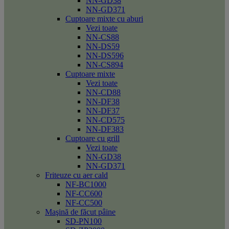
NN-GD38
NN-GD371
Cuptoare mixte cu aburi
Vezi toate
NN-CS88
NN-DS59
NN-DS596
NN-CS894
Cuptoare mixte
Vezi toate
NN-CD88
NN-DF38
NN-DF37
NN-CD575
NN-DF383
Cuptoare cu grill
Vezi toate
NN-GD38
NN-GD371
Friteuze cu aer cald
NF-BC1000
NF-CC600
NF-CC500
Maşină de făcut pâine
SD-PN100