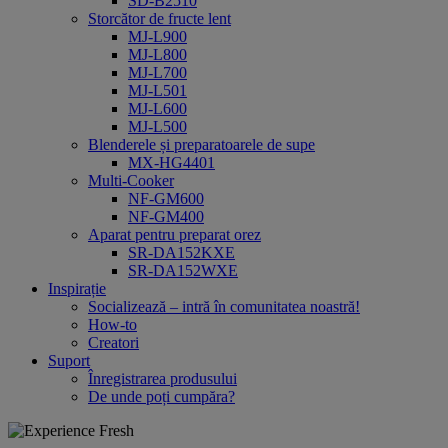
SD-B2510
Storcător de fructe lent
MJ-L900
MJ-L800
MJ-L700
MJ-L501
MJ-L600
MJ-L500
Blenderele și preparatoarele de supe
MX-HG4401
Multi-Cooker
NF-GM600
NF-GM400
Aparat pentru preparat orez
SR-DA152KXE
SR-DA152WXE
Inspirație
Socializează – intră în comunitatea noastră!
How-to
Creatori
Suport
Înregistrarea produsului
De unde poți cumpăra?