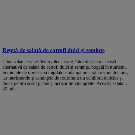
Rețetă de salată de cartofi dulci și semințe
Când salatele verzi devin plictisitoare, înlocuiți-le cu această
alternativă de salată de cartofi dulci și semințe, bogată în nutrienți.
Semințele de dovleac și migdalele adaugă un strat crocant delicios,
iar merișoarele și semințele de rodie sunt un echilibru delicios și
dulce pentru sosul picant și acrișor de vinaigrette. Această salată...
30 min