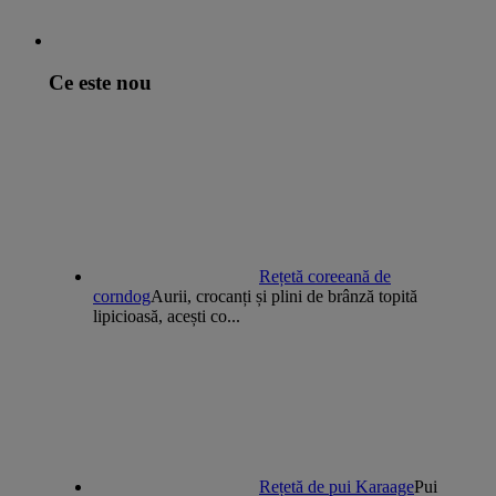
Ce este nou
Rețetă coreeană de
corndog
Aurii, crocanți și plini de brânză topită
lipicioasă, acești co...
Rețetă de pui Karaage
Pui