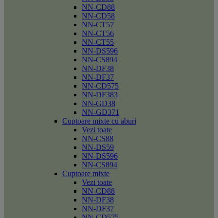
NN-CD88
NN-CD58
NN-CT57
NN-CT56
NN-CT55
NN-DS596
NN-CS894
NN-DF38
NN-DF37
NN-CD575
NN-DF383
NN-GD38
NN-GD371
Cuptoare mixte cu aburi
Vezi toate
NN-CS88
NN-DS59
NN-DS596
NN-CS894
Cuptoare mixte
Vezi toate
NN-CD88
NN-DF38
NN-DF37
NN-CD575