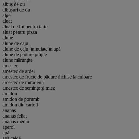
albuș de ou
albușuri de ou
alge
aluat
aluat de foi pentru tarte
aluat pentru pizza
alune
alune de caju
alune de caju, înmuiate în apă
alune de pădure prăjite
alune mărunţite
amestec
amestec de ardei
amestec de fructe de pădure închise la culoare
amestec de mirodenii
amestec de seminţe şi miez
amidon
amidon de porumb
amidon din cartofi
ananas
ananas feliat
ananas mediu
aperol
apă
apă caldă