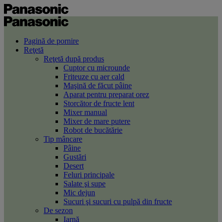
Pagină de pornire
Reţetă
Reţetă după produs
Cuptor cu microunde
Friteuze cu aer cald
Maşină de făcut pâine
Aparat pentru preparat orez
Storcător de fructe lent
Mixer manual
Mixer de mare putere
Robot de bucătărie
Tip mâncare
Pâine
Gustări
Desert
Feluri principale
Salate şi supe
Mic dejun
Sucuri şi sucuri cu pulpă din fructe
De sezon
Iarnă