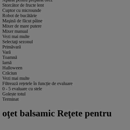
Storcător de fructe lent
Cuptor cu microunde
Robot de bucătărie
Maşină de făcut pâine
Mixer de mare putere
Mixer manual
Vezi mai multe
Selectaţi sezonul
Primăvară
Vară
Toamnă
Iarnă
Halloween
Crăciun
Vezi mai multe
Filtrează rețetele în funcție de evaluare
0
-
5
evaluare cu stele
Golește totul
Terminat
oţet balsamic Reţete pentru