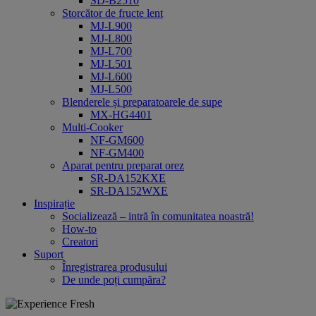
SD-B2510
Storcător de fructe lent
MJ-L900
MJ-L800
MJ-L700
MJ-L501
MJ-L600
MJ-L500
Blenderele și preparatoarele de supe
MX-HG4401
Multi-Cooker
NF-GM600
NF-GM400
Aparat pentru preparat orez
SR-DA152KXE
SR-DA152WXE
Inspirație
Socializează – intră în comunitatea noastră!
How-to
Creatori
Suport
Înregistrarea produsului
De unde poți cumpăra?