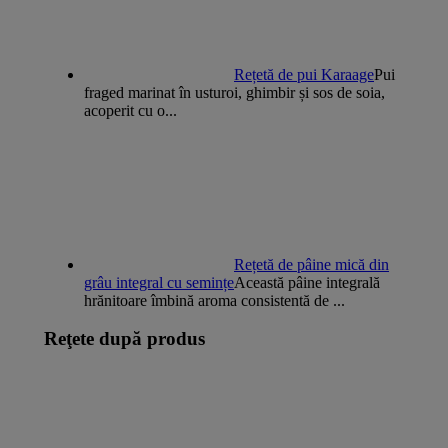
Rețetă de pui Karaage
Pui
fraged marinat în usturoi, ghimbir și sos de soia,
acoperit cu o...
Rețetă de pâine mică din
grâu integral cu semințe
Această pâine integrală
hrănitoare îmbină aroma consistentă de ...
Reţete după produs