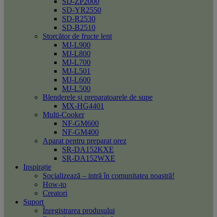
SD-ZP2000
SD-YR2550
SD-R2530
SD-B2510
Storcător de fructe lent
MJ-L900
MJ-L800
MJ-L700
MJ-L501
MJ-L600
MJ-L500
Blenderele și preparatoarele de supe
MX-HG4401
Multi-Cooker
NF-GM600
NF-GM400
Aparat pentru preparat orez
SR-DA152KXE
SR-DA152WXE
Inspirație
Socializează – intră în comunitatea noastră!
How-to
Creatori
Suport
Înregistrarea produsului