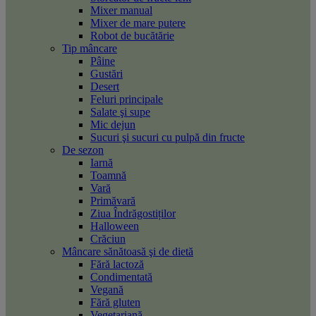
Mixer manual
Mixer de mare putere
Robot de bucătărie
Tip mâncare
Pâine
Gustări
Desert
Feluri principale
Salate şi supe
Mic dejun
Sucuri şi sucuri cu pulpă din fructe
De sezon
Iarnă
Toamnă
Vară
Primăvară
Ziua Îndrăgostiților
Halloween
Crăciun
Mâncare sănătoasă şi de dietă
Fără lactoză
Condimentată
Vegană
Fără gluten
Vegetariană