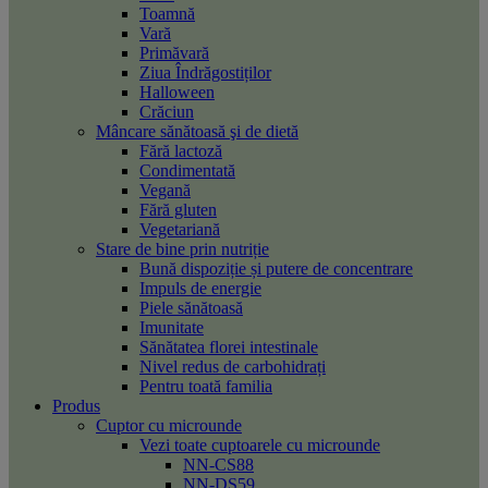
Toamnă
Vară
Primăvară
Ziua Îndrăgostiților
Halloween
Crăciun
Mâncare sănătoasă şi de dietă
Fără lactoză
Condimentată
Vegană
Fără gluten
Vegetariană
Stare de bine prin nutriție
Bună dispoziție și putere de concentrare
Impuls de energie
Piele sănătoasă
Imunitate
Sănătatea florei intestinale
Nivel redus de carbohidrați
Pentru toată familia
Produs
Cuptor cu microunde
Vezi toate cuptoarele cu microunde
NN-CS88
NN-DS59