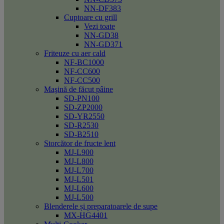
NN-DF383
Cuptoare cu grill
Vezi toate
NN-GD38
NN-GD371
Friteuze cu aer cald
NF-BC1000
NF-CC600
NF-CC500
Maşină de făcut pâine
SD-PN100
SD-ZP2000
SD-YR2550
SD-R2530
SD-B2510
Storcător de fructe lent
MJ-L900
MJ-L800
MJ-L700
MJ-L501
MJ-L600
MJ-L500
Blenderele și preparatoarele de supe
MX-HG4401