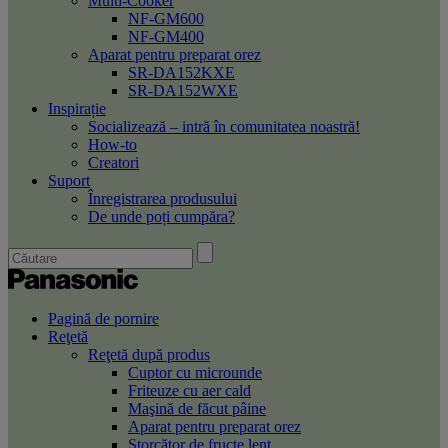
Multi-Cooker
NF-GM600
NF-GM400
Aparat pentru preparat orez
SR-DA152KXE
SR-DA152WXE
Inspirație
Socializează – intră în comunitatea noastră!
How-to
Creatori
Suport
Înregistrarea produsului
De unde poți cumpăra?
Pagină de pornire
Reţetă
Reţetă după produs
Cuptor cu microunde
Friteuze cu aer cald
Maşină de făcut pâine
Aparat pentru preparat orez
Storcător de fructe lent