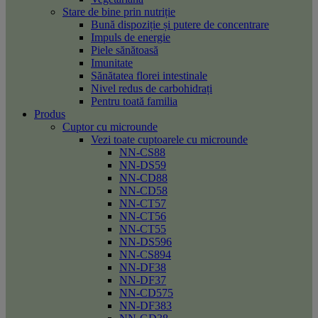
Stare de bine prin nutriție
Bună dispoziție și putere de concentrare
Impuls de energie
Piele sănătoasă
Imunitate
Sănătatea florei intestinale
Nivel redus de carbohidrați
Pentru toată familia
Produs
Cuptor cu microunde
Vezi toate cuptoarele cu microunde
NN-CS88
NN-DS59
NN-CD88
NN-CD58
NN-CT57
NN-CT56
NN-CT55
NN-DS596
NN-CS894
NN-DF38
NN-DF37
NN-CD575
NN-DF383