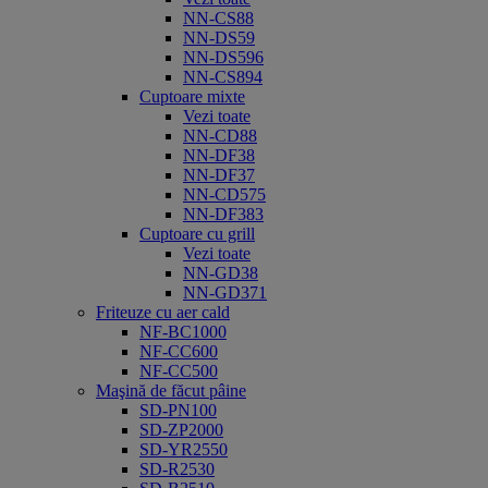
NN-CS88
NN-DS59
NN-DS596
NN-CS894
Cuptoare mixte
Vezi toate
NN-CD88
NN-DF38
NN-DF37
NN-CD575
NN-DF383
Cuptoare cu grill
Vezi toate
NN-GD38
NN-GD371
Friteuze cu aer cald
NF-BC1000
NF-CC600
NF-CC500
Maşină de făcut pâine
SD-PN100
SD-ZP2000
SD-YR2550
SD-R2530