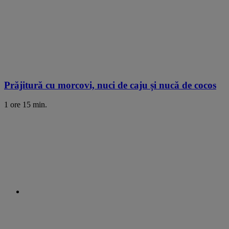
Prăjitură cu morcovi, nuci de caju și nucă de cocos
1 ore 15 min.