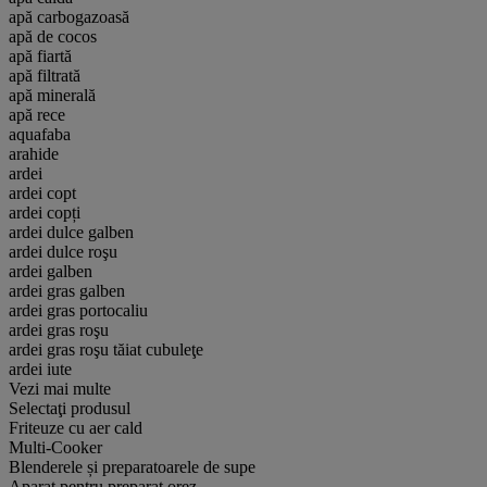
apă carbogazoasă
apă de cocos
apă fiartă
apă filtrată
apă minerală
apă rece
aquafaba
arahide
ardei
ardei copt
ardei copți
ardei dulce galben
ardei dulce roşu
ardei galben
ardei gras galben
ardei gras portocaliu
ardei gras roşu
ardei gras roşu tăiat cubuleţe
ardei iute
Vezi mai multe
Selectaţi produsul
Friteuze cu aer cald
Multi-Cooker
Blenderele și preparatoarele de supe
Aparat pentru preparat orez