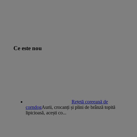
Ce este nou
Rețetă coreeană de
corndog
Aurii, crocanți și plini de brânză topită
lipicioasă, acești co...