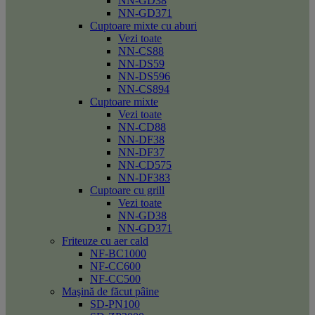
NN-GD38
NN-GD371
Cuptoare mixte cu aburi
Vezi toate
NN-CS88
NN-DS59
NN-DS596
NN-CS894
Cuptoare mixte
Vezi toate
NN-CD88
NN-DF38
NN-DF37
NN-CD575
NN-DF383
Cuptoare cu grill
Vezi toate
NN-GD38
NN-GD371
Friteuze cu aer cald
NF-BC1000
NF-CC600
NF-CC500
Maşină de făcut pâine
SD-PN100