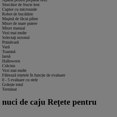
Storcător de fructe lent
Cuptor cu microunde
Robot de bucătărie
Maşină de făcut pâine
Mixer de mare putere
Mixer manual
Vezi mai multe
Selectaţi sezonul
Primăvară
Vară
Toamnă
Iarnă
Halloween
Crăciun
Vezi mai multe
Filtrează rețetele în funcție de evaluare
0
-
5
evaluare cu stele
Golește totul
Terminat
nuci de caju Reţete pentru