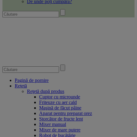
De unde poți cumpăra?
Pagină de pornire
Reţetă
Reţetă după produs
Cuptor cu microunde
Friteuze cu aer cald
Maşină de făcut pâine
Aparat pentru preparat orez
Storcător de fructe lent
Mixer manual
Mixer de mare putere
Robot de bucătărie