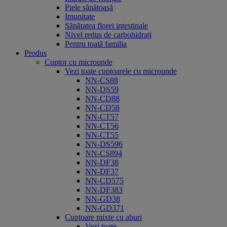
Piele sănătoasă
Imunitate
Sănătatea florei intestinale
Nivel redus de carbohidrați
Pentru toată familia
Produs
Cuptor cu microunde
Vezi toate cuptoarele cu microunde
NN-CS88
NN-DS59
NN-CD88
NN-CD58
NN-CT57
NN-CT56
NN-CT55
NN-DS596
NN-CS894
NN-DF38
NN-DF37
NN-CD575
NN-DF383
NN-GD38
NN-GD371
Cuptoare mixte cu aburi
Vezi toate