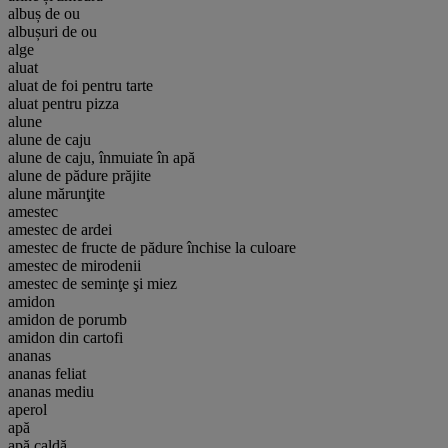
albuș de ou
albușuri de ou
alge
aluat
aluat de foi pentru tarte
aluat pentru pizza
alune
alune de caju
alune de caju, înmuiate în apă
alune de pădure prăjite
alune mărunţite
amestec
amestec de ardei
amestec de fructe de pădure închise la culoare
amestec de mirodenii
amestec de seminţe şi miez
amidon
amidon de porumb
amidon din cartofi
ananas
ananas feliat
ananas mediu
aperol
apă
apă caldă