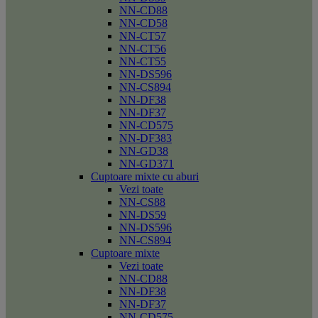
NN-CD88
NN-CD58
NN-CT57
NN-CT56
NN-CT55
NN-DS596
NN-CS894
NN-DF38
NN-DF37
NN-CD575
NN-DF383
NN-GD38
NN-GD371
Cuptoare mixte cu aburi
Vezi toate
NN-CS88
NN-DS59
NN-DS596
NN-CS894
Cuptoare mixte
Vezi toate
NN-CD88
NN-DF38
NN-DF37
NN-CD575