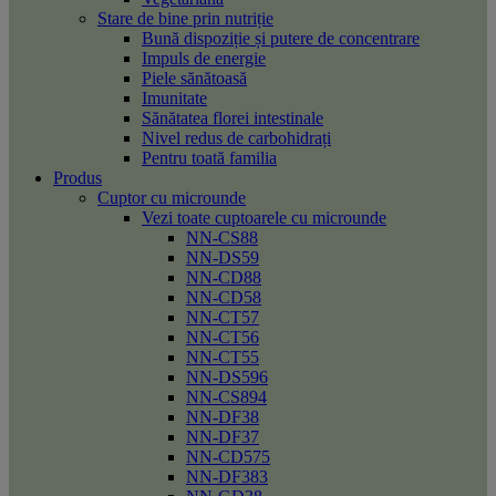
Stare de bine prin nutriție
Bună dispoziție și putere de concentrare
Impuls de energie
Piele sănătoasă
Imunitate
Sănătatea florei intestinale
Nivel redus de carbohidrați
Pentru toată familia
Produs
Cuptor cu microunde
Vezi toate cuptoarele cu microunde
NN-CS88
NN-DS59
NN-CD88
NN-CD58
NN-CT57
NN-CT56
NN-CT55
NN-DS596
NN-CS894
NN-DF38
NN-DF37
NN-CD575
NN-DF383