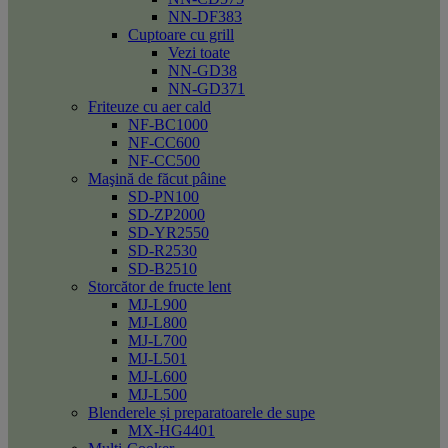
NN-DF383
Cuptoare cu grill
Vezi toate
NN-GD38
NN-GD371
Friteuze cu aer cald
NF-BC1000
NF-CC600
NF-CC500
Maşină de făcut pâine
SD-PN100
SD-ZP2000
SD-YR2550
SD-R2530
SD-B2510
Storcător de fructe lent
MJ-L900
MJ-L800
MJ-L700
MJ-L501
MJ-L600
MJ-L500
Blenderele și preparatoarele de supe
MX-HG4401