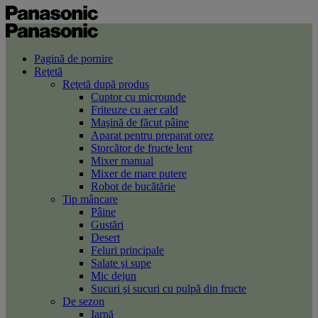
Pagină de pornire
Reţetă
Reţetă după produs
Cuptor cu microunde
Friteuze cu aer cald
Maşină de făcut pâine
Aparat pentru preparat orez
Storcător de fructe lent
Mixer manual
Mixer de mare putere
Robot de bucătărie
Tip mâncare
Pâine
Gustări
Desert
Feluri principale
Salate şi supe
Mic dejun
Sucuri şi sucuri cu pulpă din fructe
De sezon
Iarnă