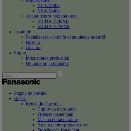
Multi-Cooker
NF-GM600
NF-GM400
Aparat pentru preparat orez
SR-DA152KXE
SR-DA152WXE
Inspirație
Socializează – intră în comunitatea noastră!
How-to
Creatori
Suport
Înregistrarea produsului
De unde poți cumpăra?
Pagină de pornire
Reţetă
Reţetă după produs
Cuptor cu microunde
Friteuze cu aer cald
Maşină de făcut pâine
Aparat pentru preparat orez
Storcător de fructe lent