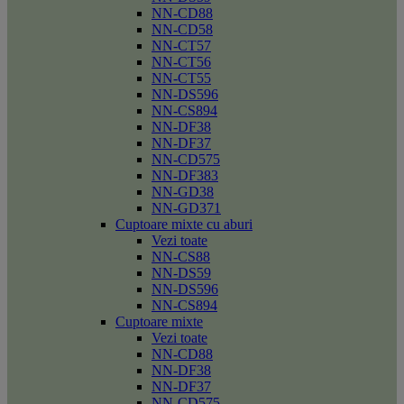
NN-CD88
NN-CD58
NN-CT57
NN-CT56
NN-CT55
NN-DS596
NN-CS894
NN-DF38
NN-DF37
NN-CD575
NN-DF383
NN-GD38
NN-GD371
Cuptoare mixte cu aburi
Vezi toate
NN-CS88
NN-DS59
NN-DS596
NN-CS894
Cuptoare mixte
Vezi toate
NN-CD88
NN-DF38
NN-DF37
NN-CD575