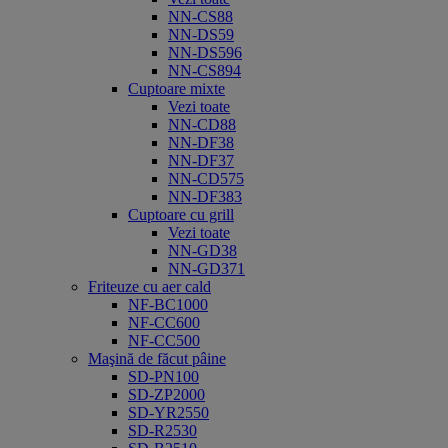
NN-CS88
NN-DS59
NN-DS596
NN-CS894
Cuptoare mixte
Vezi toate
NN-CD88
NN-DF38
NN-DF37
NN-CD575
NN-DF383
Cuptoare cu grill
Vezi toate
NN-GD38
NN-GD371
Friteuze cu aer cald
NF-BC1000
NF-CC600
NF-CC500
Maşină de făcut pâine
SD-PN100
SD-ZP2000
SD-YR2550
SD-R2530