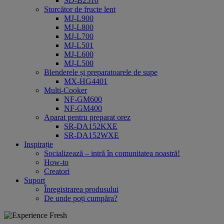
SD-B2510
Storcător de fructe lent
MJ-L900
MJ-L800
MJ-L700
MJ-L501
MJ-L600
MJ-L500
Blenderele și preparatoarele de supe
MX-HG4401
Multi-Cooker
NF-GM600
NF-GM400
Aparat pentru preparat orez
SR-DA152KXE
SR-DA152WXE
Inspirație
Socializează – intră în comunitatea noastră!
How-to
Creatori
Suport
Înregistrarea produsului
De unde poți cumpăra?