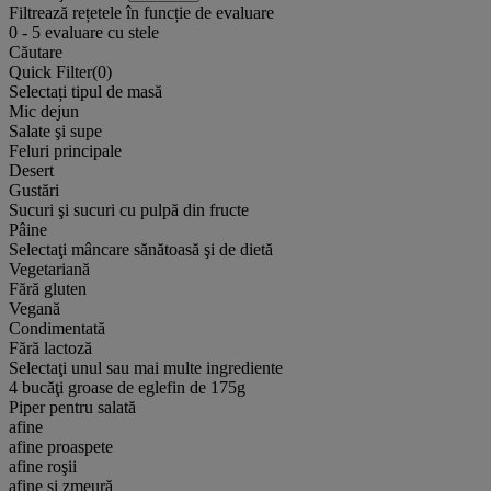
Filtrează rețetele în funcție de evaluare
0
-
5
evaluare cu stele
Căutare
Quick Filter(
0
)
Selectați tipul de masă
Mic dejun
Salate şi supe
Feluri principale
Desert
Gustări
Sucuri şi sucuri cu pulpă din fructe
Pâine
Selectaţi mâncare sănătoasă şi de dietă
Vegetariană
Fără gluten
Vegană
Condimentată
Fără lactoză
Selectaţi unul sau mai multe ingrediente
4 bucăţi groase de eglefin de 175g
Piper pentru salată
afine
afine proaspete
afine roşii
afine și zmeură