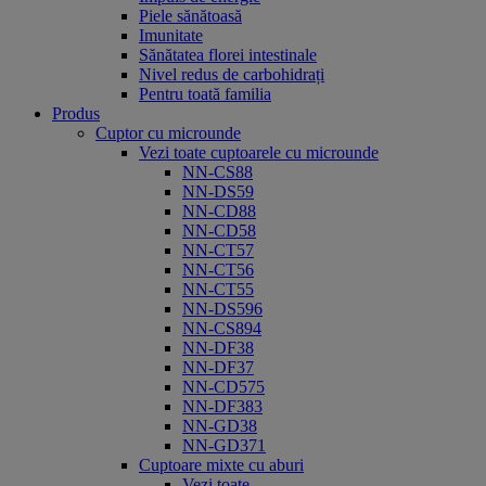
Piele sănătoasă
Imunitate
Sănătatea florei intestinale
Nivel redus de carbohidrați
Pentru toată familia
Produs
Cuptor cu microunde
Vezi toate cuptoarele cu microunde
NN-CS88
NN-DS59
NN-CD88
NN-CD58
NN-CT57
NN-CT56
NN-CT55
NN-DS596
NN-CS894
NN-DF38
NN-DF37
NN-CD575
NN-DF383
NN-GD38
NN-GD371
Cuptoare mixte cu aburi
Vezi toate