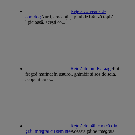
Rețetă coreeană de
corndog
Aurii, crocanți și plini de brânză topită
lipicioasă, acești co...
Rețetă de pui Karaage
Pui
fraged marinat în usturoi, ghimbir și sos de soia,
acoperit cu o...
Rețetă de pâine mică din
grâu integral cu semințe
Această pâine integrală