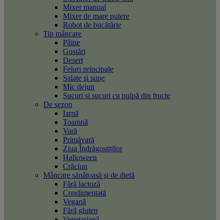
Mixer manual
Mixer de mare putere
Robot de bucătărie
Tip mâncare
Pâine
Gustări
Desert
Feluri principale
Salate şi supe
Mic dejun
Sucuri şi sucuri cu pulpă din fructe
De sezon
Iarnă
Toamnă
Vară
Primăvară
Ziua Îndrăgostiților
Halloween
Crăciun
Mâncare sănătoasă şi de dietă
Fără lactoză
Condimentată
Vegană
Fără gluten
Vegetariană