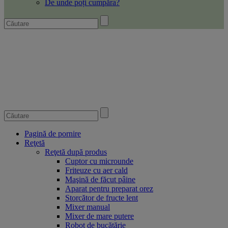
De unde poți cumpăra?
Pagină de pornire
Reţetă
Reţetă după produs
Cuptor cu microunde
Friteuze cu aer cald
Maşină de făcut pâine
Aparat pentru preparat orez
Storcător de fructe lent
Mixer manual
Mixer de mare putere
Robot de bucătărie