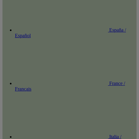
España /
Español
France /
Français
Italia /