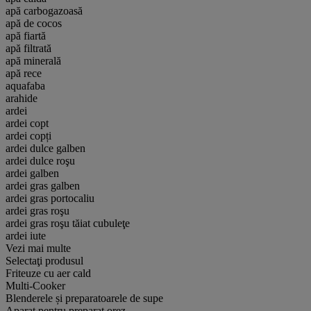
apă carbogazoasă
apă de cocos
apă fiartă
apă filtrată
apă minerală
apă rece
aquafaba
arahide
ardei
ardei copt
ardei copți
ardei dulce galben
ardei dulce roşu
ardei galben
ardei gras galben
ardei gras portocaliu
ardei gras roşu
ardei gras roşu tăiat cubuleţe
ardei iute
Vezi mai multe
Selectaţi produsul
Friteuze cu aer cald
Multi-Cooker
Blenderele și preparatoarele de supe
Aparat pentru preparat orez