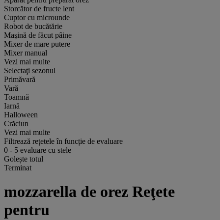
Storcător de fructe lent
Cuptor cu microunde
Robot de bucătărie
Maşină de făcut pâine
Mixer de mare putere
Mixer manual
Vezi mai multe
Selectaţi sezonul
Primăvară
Vară
Toamnă
Iarnă
Halloween
Crăciun
Vezi mai multe
Filtrează rețetele în funcție de evaluare
0
-
5
evaluare cu stele
Golește totul
Terminat
mozzarella de orez Reţete
pentru