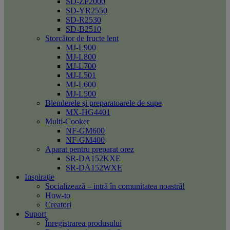
SD-ZP2000
SD-YR2550
SD-R2530
SD-B2510
Storcător de fructe lent
MJ-L900
MJ-L800
MJ-L700
MJ-L501
MJ-L600
MJ-L500
Blenderele și preparatoarele de supe
MX-HG4401
Multi-Cooker
NF-GM600
NF-GM400
Aparat pentru preparat orez
SR-DA152KXE
SR-DA152WXE
Inspirație
Socializează – intră în comunitatea noastră!
How-to
Creatori
Suport
Înregistrarea produsului