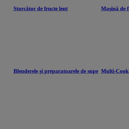
Storcător de fructe lent
Maşină de f
Blenderele și preparatoarele de supe
Multi-Cook