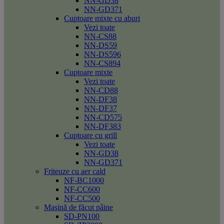
NN-GD38
NN-GD371
Cuptoare mixte cu aburi
Vezi toate
NN-CS88
NN-DS59
NN-DS596
NN-CS894
Cuptoare mixte
Vezi toate
NN-CD88
NN-DF38
NN-DF37
NN-CD575
NN-DF383
Cuptoare cu grill
Vezi toate
NN-GD38
NN-GD371
Friteuze cu aer cald
NF-BC1000
NF-CC600
NF-CC500
Maşină de făcut pâine
SD-PN100