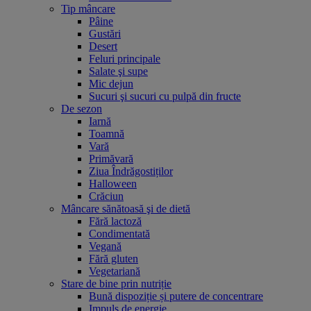
Tip mâncare
Pâine
Gustări
Desert
Feluri principale
Salate şi supe
Mic dejun
Sucuri şi sucuri cu pulpă din fructe
De sezon
Iarnă
Toamnă
Vară
Primăvară
Ziua Îndrăgostiților
Halloween
Crăciun
Mâncare sănătoasă şi de dietă
Fără lactoză
Condimentată
Vegană
Fără gluten
Vegetariană
Stare de bine prin nutriție
Bună dispoziție și putere de concentrare
Impuls de energie