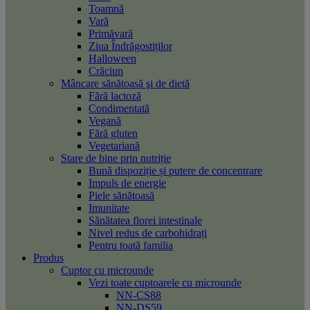
Toamnă
Vară
Primăvară
Ziua Îndrăgostiților
Halloween
Crăciun
Mâncare sănătoasă şi de dietă
Fără lactoză
Condimentată
Vegană
Fără gluten
Vegetariană
Stare de bine prin nutriție
Bună dispoziție și putere de concentrare
Impuls de energie
Piele sănătoasă
Imunitate
Sănătatea florei intestinale
Nivel redus de carbohidrați
Pentru toată familia
Produs
Cuptor cu microunde
Vezi toate cuptoarele cu microunde
NN-CS88
NN-DS59