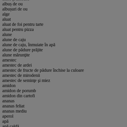
albuș de ou
albușuri de ou
alge
aluat
aluat de foi pentru tarte
aluat pentru pizza
alune
alune de caju
alune de caju, înmuiate în apă
alune de pădure prăjite
alune mărunţite
amestec
amestec de ardei
amestec de fructe de pădure închise la culoare
amestec de mirodenii
amestec de seminţe şi miez
amidon
amidon de porumb
amidon din cartofi
ananas
ananas feliat
ananas mediu
aperol
apă
apă caldă