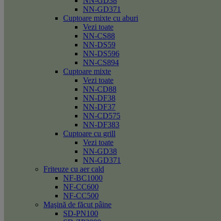
NN-GD38
NN-GD371
Cuptoare mixte cu aburi
Vezi toate
NN-CS88
NN-DS59
NN-DS596
NN-CS894
Cuptoare mixte
Vezi toate
NN-CD88
NN-DF38
NN-DF37
NN-CD575
NN-DF383
Cuptoare cu grill
Vezi toate
NN-GD38
NN-GD371
Friteuze cu aer cald
NF-BC1000
NF-CC600
NF-CC500
Maşină de făcut pâine
SD-PN100