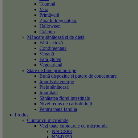
Toamnă
Vară
Primăvară
Ziua Îndrăgostiților
Halloween
Crăciun
Mâncare sănătoasă şi de dietă
Fără lactoză
Condimentată
Vegană
Fără gluten
Vegetariană
Stare de bine prin nutriție
Bună dispoziție și putere de concentrare
Impuls de energie
Piele sănătoasă
Imunitate
Sănătatea florei intestinale
Nivel redus de carbohidrați
Pentru toată familia
Produs
Cuptor cu microunde
Vezi toate cuptoarele cu microunde
NN-CS88
NN-DS59