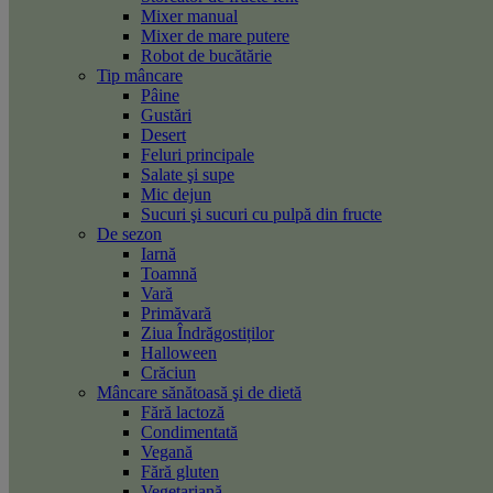
Mixer manual
Mixer de mare putere
Robot de bucătărie
Tip mâncare
Pâine
Gustări
Desert
Feluri principale
Salate şi supe
Mic dejun
Sucuri şi sucuri cu pulpă din fructe
De sezon
Iarnă
Toamnă
Vară
Primăvară
Ziua Îndrăgostiților
Halloween
Crăciun
Mâncare sănătoasă şi de dietă
Fără lactoză
Condimentată
Vegană
Fără gluten
Vegetariană