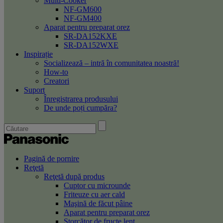
Multi-Cooker
NF-GM600
NF-GM400
Aparat pentru preparat orez
SR-DA152KXE
SR-DA152WXE
Inspirație
Socializează – intră în comunitatea noastră!
How-to
Creatori
Suport
Înregistrarea produsului
De unde poți cumpăra?
Pagină de pornire
Reţetă
Reţetă după produs
Cuptor cu microunde
Friteuze cu aer cald
Maşină de făcut pâine
Aparat pentru preparat orez
Storcător de fructe lent