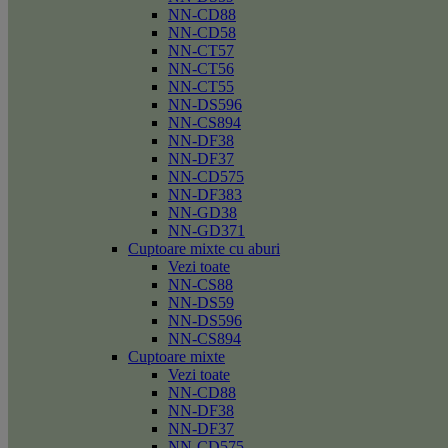
NN-CD88
NN-CD58
NN-CT57
NN-CT56
NN-CT55
NN-DS596
NN-CS894
NN-DF38
NN-DF37
NN-CD575
NN-DF383
NN-GD38
NN-GD371
Cuptoare mixte cu aburi
Vezi toate
NN-CS88
NN-DS59
NN-DS596
NN-CS894
Cuptoare mixte
Vezi toate
NN-CD88
NN-DF38
NN-DF37
NN-CD575