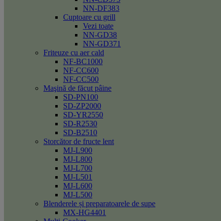
NN-DF383
Cuptoare cu grill
Vezi toate
NN-GD38
NN-GD371
Friteuze cu aer cald
NF-BC1000
NF-CC600
NF-CC500
Maşină de făcut pâine
SD-PN100
SD-ZP2000
SD-YR2550
SD-R2530
SD-B2510
Storcător de fructe lent
MJ-L900
MJ-L800
MJ-L700
MJ-L501
MJ-L600
MJ-L500
Blenderele și preparatoarele de supe
MX-HG4401