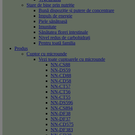
Stare de bine prin nutriție
Bună dispoziție și putere de concentrare
Impuls de energie
Piele sănătoasă
Imunitate
Sănătatea florei intestinale
Nivel redus de carbohidrați
Pentru toată familia
Produs
Cuptor cu microunde
Vezi toate cuptoarele cu microunde
NN-CS88
NN-DS59
NN-CD88
NN-CD58
NN-CT57
NN-CT56
NN-CT55
NN-DS596
NN-CS894
NN-DF38
NN-DF37
NN-CD575
NN-DF383