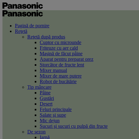
Pagină de pornire
Reţetă
Reţetă după produs
Cuptor cu microunde
Friteuze cu aer cald
Maşină de făcut pâine
Aparat pentru preparat orez
Storcător de fructe lent
Mixer manual
Mixer de mare putere
Robot de bucătărie
Tip mâncare
Pâine
Gustări
Desert
Feluri principale
Salate şi supe
Mic dejun
Sucuri şi sucuri cu pulpă din fructe
De sezon
Iarnă