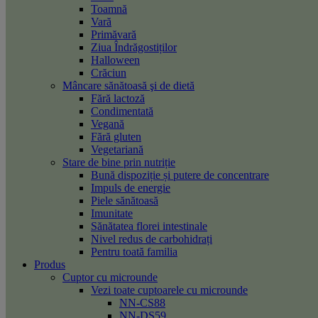
Toamnă
Vară
Primăvară
Ziua Îndrăgostiților
Halloween
Crăciun
Mâncare sănătoasă şi de dietă
Fără lactoză
Condimentată
Vegană
Fără gluten
Vegetariană
Stare de bine prin nutriție
Bună dispoziție și putere de concentrare
Impuls de energie
Piele sănătoasă
Imunitate
Sănătatea florei intestinale
Nivel redus de carbohidrați
Pentru toată familia
Produs
Cuptor cu microunde
Vezi toate cuptoarele cu microunde
NN-CS88
NN-DS59