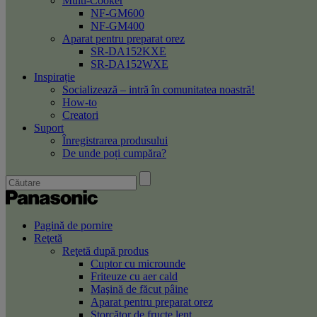
Multi-Cooker
NF-GM600
NF-GM400
Aparat pentru preparat orez
SR-DA152KXE
SR-DA152WXE
Inspirație
Socializează – intră în comunitatea noastră!
How-to
Creatori
Suport
Înregistrarea produsului
De unde poți cumpăra?
Pagină de pornire
Reţetă
Reţetă după produs
Cuptor cu microunde
Friteuze cu aer cald
Maşină de făcut pâine
Aparat pentru preparat orez
Storcător de fructe lent