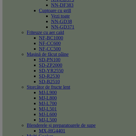
NN-DF383
Cuptoare cu grill
Vezi toate
NN-GD38
NN-GD371
Friteuze cu aer cald
NF-BC1000
NF-CC600
NF-CC500
Maşină de făcut pâine
SD-PN100
SD-ZP2000
SD-YR2550
SD-R2530
SD-B2510
Storcător de fructe lent
MJ-L900
MJ-L800
MJ-L700
MJ-L501
MJ-L600
MJ-L500
Blenderele și preparatoarele de supe
MX-HG4401