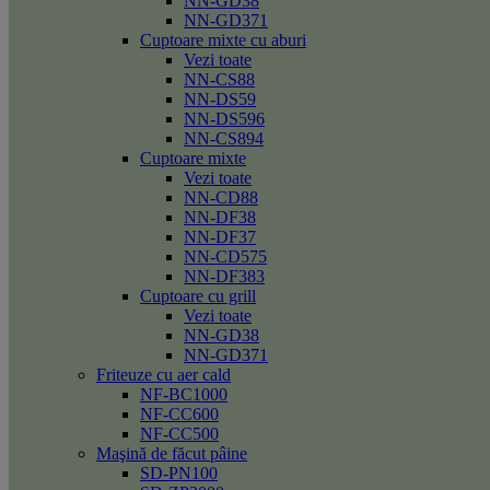
NN-GD38
NN-GD371
Cuptoare mixte cu aburi
Vezi toate
NN-CS88
NN-DS59
NN-DS596
NN-CS894
Cuptoare mixte
Vezi toate
NN-CD88
NN-DF38
NN-DF37
NN-CD575
NN-DF383
Cuptoare cu grill
Vezi toate
NN-GD38
NN-GD371
Friteuze cu aer cald
NF-BC1000
NF-CC600
NF-CC500
Maşină de făcut pâine
SD-PN100