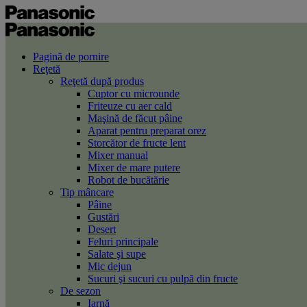
Pagină de pornire
Reţetă
Reţetă după produs
Cuptor cu microunde
Friteuze cu aer cald
Maşină de făcut pâine
Aparat pentru preparat orez
Storcător de fructe lent
Mixer manual
Mixer de mare putere
Robot de bucătărie
Tip mâncare
Pâine
Gustări
Desert
Feluri principale
Salate şi supe
Mic dejun
Sucuri şi sucuri cu pulpă din fructe
De sezon
Iarnă