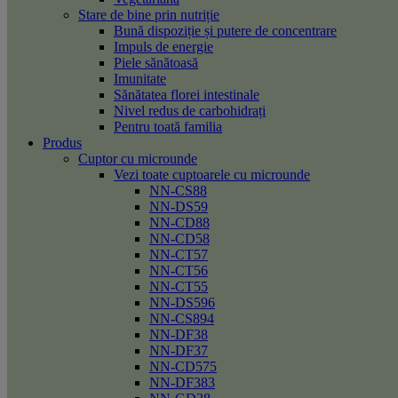
Stare de bine prin nutriție
Bună dispoziție și putere de concentrare
Impuls de energie
Piele sănătoasă
Imunitate
Sănătatea florei intestinale
Nivel redus de carbohidrați
Pentru toată familia
Produs
Cuptor cu microunde
Vezi toate cuptoarele cu microunde
NN-CS88
NN-DS59
NN-CD88
NN-CD58
NN-CT57
NN-CT56
NN-CT55
NN-DS596
NN-CS894
NN-DF38
NN-DF37
NN-CD575
NN-DF383