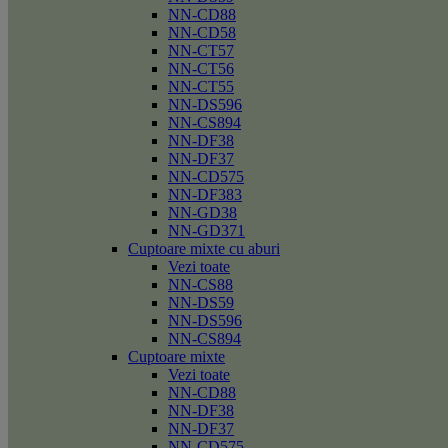
NN-CD88
NN-CD58
NN-CT57
NN-CT56
NN-CT55
NN-DS596
NN-CS894
NN-DF38
NN-DF37
NN-CD575
NN-DF383
NN-GD38
NN-GD371
Cuptoare mixte cu aburi
Vezi toate
NN-CS88
NN-DS59
NN-DS596
NN-CS894
Cuptoare mixte
Vezi toate
NN-CD88
NN-DF38
NN-DF37
NN-CD575