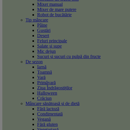
Mixer manual
Mixer de mare putere
Robot de bucătărie
Tip mâncare
Pâine
Gustări
Desert
Feluri principale
Salate şi supe
Mic dejun
Sucuri şi sucuri cu pulpă din fructe
De sezon
Iarnă
Toamnă
Vară
Primăvară
Ziua Îndrăgostiților
Halloween
Crăciun
Mâncare sănătoasă şi de dietă
Fără lactoză
Condimentată
Vegană
Fără gluten
Vegetariană