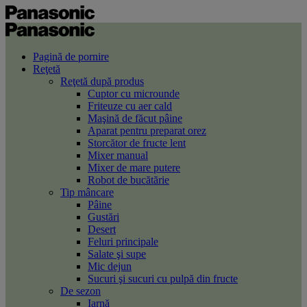
Pagină de pornire
Reţetă
Reţetă după produs
Cuptor cu microunde
Friteuze cu aer cald
Maşină de făcut pâine
Aparat pentru preparat orez
Storcător de fructe lent
Mixer manual
Mixer de mare putere
Robot de bucătărie
Tip mâncare
Pâine
Gustări
Desert
Feluri principale
Salate şi supe
Mic dejun
Sucuri şi sucuri cu pulpă din fructe
De sezon
Iarnă