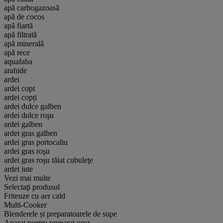
apă carbogazoasă
apă de cocos
apă fiartă
apă filtrată
apă minerală
apă rece
aquafaba
arahide
ardei
ardei copt
ardei copți
ardei dulce galben
ardei dulce roşu
ardei galben
ardei gras galben
ardei gras portocaliu
ardei gras roşu
ardei gras roşu tăiat cubuleţe
ardei iute
Vezi mai multe
Selectaţi produsul
Friteuze cu aer cald
Multi-Cooker
Blenderele și preparatoarele de supe
Aparat pentru preparat orez