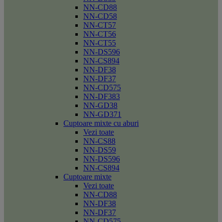
NN-CD88
NN-CD58
NN-CT57
NN-CT56
NN-CT55
NN-DS596
NN-CS894
NN-DF38
NN-DF37
NN-CD575
NN-DF383
NN-GD38
NN-GD371
Cuptoare mixte cu aburi
Vezi toate
NN-CS88
NN-DS59
NN-DS596
NN-CS894
Cuptoare mixte
Vezi toate
NN-CD88
NN-DF38
NN-DF37
NN-CD575