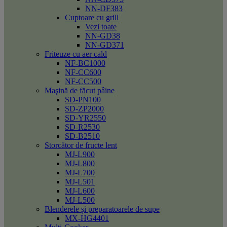
NN-DF383
Cuptoare cu grill
Vezi toate
NN-GD38
NN-GD371
Friteuze cu aer cald
NF-BC1000
NF-CC600
NF-CC500
Maşină de făcut pâine
SD-PN100
SD-ZP2000
SD-YR2550
SD-R2530
SD-B2510
Storcător de fructe lent
MJ-L900
MJ-L800
MJ-L700
MJ-L501
MJ-L600
MJ-L500
Blenderele și preparatoarele de supe
MX-HG4401