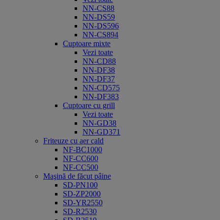
NN-CS88
NN-DS59
NN-DS596
NN-CS894
Cuptoare mixte
Vezi toate
NN-CD88
NN-DF38
NN-DF37
NN-CD575
NN-DF383
Cuptoare cu grill
Vezi toate
NN-GD38
NN-GD371
Friteuze cu aer cald
NF-BC1000
NF-CC600
NF-CC500
Maşină de făcut pâine
SD-PN100
SD-ZP2000
SD-YR2550
SD-R2530