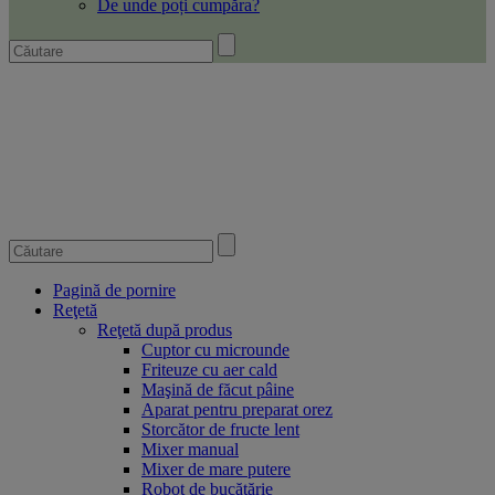
De unde poți cumpăra?
Pagină de pornire
Reţetă
Reţetă după produs
Cuptor cu microunde
Friteuze cu aer cald
Maşină de făcut pâine
Aparat pentru preparat orez
Storcător de fructe lent
Mixer manual
Mixer de mare putere
Robot de bucătărie