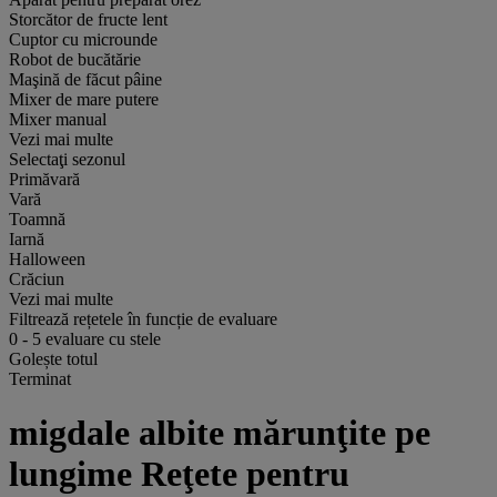
Storcător de fructe lent
Cuptor cu microunde
Robot de bucătărie
Maşină de făcut pâine
Mixer de mare putere
Mixer manual
Vezi mai multe
Selectaţi sezonul
Primăvară
Vară
Toamnă
Iarnă
Halloween
Crăciun
Vezi mai multe
Filtrează rețetele în funcție de evaluare
0
-
5
evaluare cu stele
Golește totul
Terminat
migdale albite mărunţite pe
lungime Reţete pentru