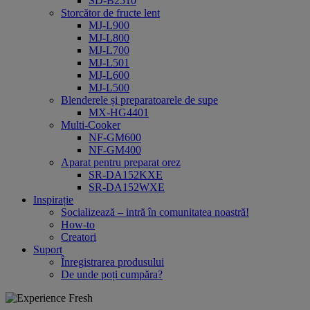
SD-B2510
Storcător de fructe lent
MJ-L900
MJ-L800
MJ-L700
MJ-L501
MJ-L600
MJ-L500
Blenderele și preparatoarele de supe
MX-HG4401
Multi-Cooker
NF-GM600
NF-GM400
Aparat pentru preparat orez
SR-DA152KXE
SR-DA152WXE
Inspirație
Socializează – intră în comunitatea noastră!
How-to
Creatori
Suport
Înregistrarea produsului
De unde poți cumpăra?