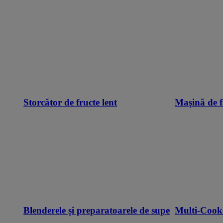
Storcător de fructe lent
Maşină de f
Blenderele și preparatoarele de supe
Multi-Cook