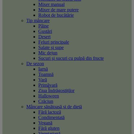
Mixer manual
Mixer de mare putere
Robot de bucătărie
Tip mâncare
Pâine
Gustări
Desert
Feluri principale
Salate şi supe
Mic dejun
Sucuri şi sucuri cu pulpă din fructe
De sezon
Iarnă
Toamnă
Vară
Primăvară
Ziua Îndrăgostiților
Halloween
Crăciun
Mâncare sănătoasă şi de dietă
Fără lactoză
Condimentată
Vegană
Fără gluten
Vegetariană