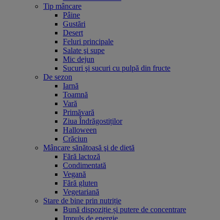
Tip mâncare
Pâine
Gustări
Desert
Feluri principale
Salate şi supe
Mic dejun
Sucuri şi sucuri cu pulpă din fructe
De sezon
Iarnă
Toamnă
Vară
Primăvară
Ziua Îndrăgostiților
Halloween
Crăciun
Mâncare sănătoasă şi de dietă
Fără lactoză
Condimentată
Vegană
Fără gluten
Vegetariană
Stare de bine prin nutriție
Bună dispoziție și putere de concentrare
Impuls de energie