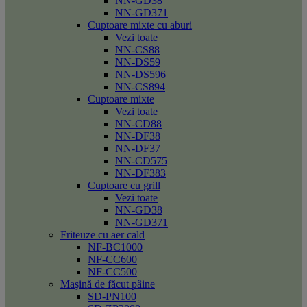
NN-GD38
NN-GD371
Cuptoare mixte cu aburi
Vezi toate
NN-CS88
NN-DS59
NN-DS596
NN-CS894
Cuptoare mixte
Vezi toate
NN-CD88
NN-DF38
NN-DF37
NN-CD575
NN-DF383
Cuptoare cu grill
Vezi toate
NN-GD38
NN-GD371
Friteuze cu aer cald
NF-BC1000
NF-CC600
NF-CC500
Maşină de făcut pâine
SD-PN100