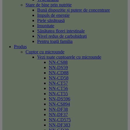
Stare de bine prin nutriție
Bună dispoziție și putere de concentrare
Impuls de energie
Piele sănătoasă
Imunitate
Sănătatea florei intestinale
Nivel redus de carbohidrați
Pentru toată familia
Produs
Cuptor cu microunde
Vezi toate cuptoarele cu microunde
NN-CS88
NN-DS59
NN-CD88
NN-CD58
NN-CT57
NN-CT56
NN-CT55
NN-DS596
NN-CS894
NN-DF38
NN-DF37
NN-CD575
NN-DF383