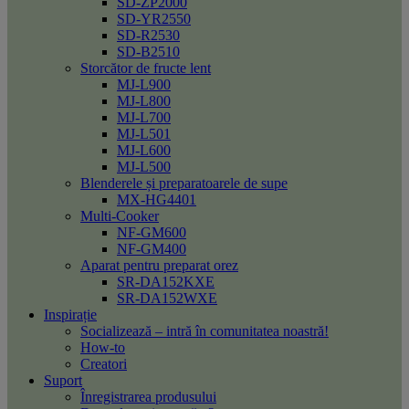
SD-ZP2000
SD-YR2550
SD-R2530
SD-B2510
Storcător de fructe lent
MJ-L900
MJ-L800
MJ-L700
MJ-L501
MJ-L600
MJ-L500
Blenderele și preparatoarele de supe
MX-HG4401
Multi-Cooker
NF-GM600
NF-GM400
Aparat pentru preparat orez
SR-DA152KXE
SR-DA152WXE
Inspirație
Socializează – intră în comunitatea noastră!
How-to
Creatori
Suport
Înregistrarea produsului