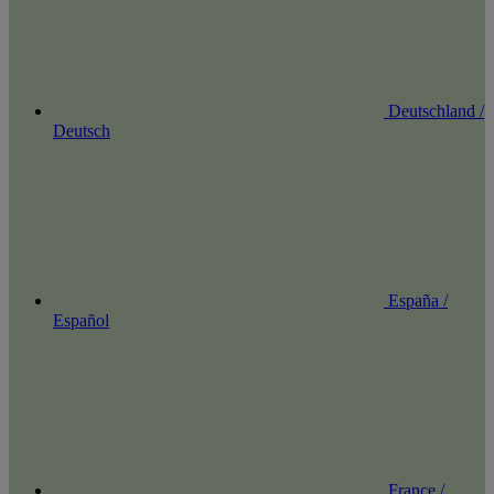
Deutschland /
Deutsch
España /
Español
France /