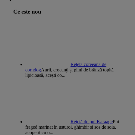
Ce este nou
Rețetă coreeană de
corndog
Aurii, crocanți și plini de brânză topită
lipicioasă, acești co...
Rețetă de pui Karaage
Pui
fraged marinat în usturoi, ghimbir și sos de soia,
acoperit cu o...