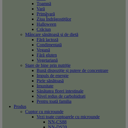
Toamnă
Vară
Primăvară
Ziua Îndrăgostiților
Halloween
Crăciun
Mâncare sănătoasă şi de dietă
Fără lactoză
Condimentată
Vegană
Fără gluten
Vegetariană
Stare de bine prin nutriție
Bună dispoziție și putere de concentrare
Impuls de energie
Piele sănătoasă
Imunitate
Sănătatea florei intestinale
Nivel redus de carbohidrați
Pentru toată familia
Produs
Cuptor cu microunde
Vezi toate cuptoarele cu microunde
NN-CS88
NN-DS59