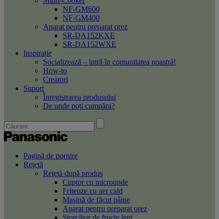
Multi-Cooker
NF-GM600
NF-GM400
Aparat pentru preparat orez
SR-DA152KXE
SR-DA152WXE
Inspirație
Socializează – intră în comunitatea noastră!
How-to
Creatori
Suport
Înregistrarea produsului
De unde poți cumpăra?
Pagină de pornire
Reţetă
Reţetă după produs
Cuptor cu microunde
Friteuze cu aer cald
Maşină de făcut pâine
Aparat pentru preparat orez
Storcător de fructe lent