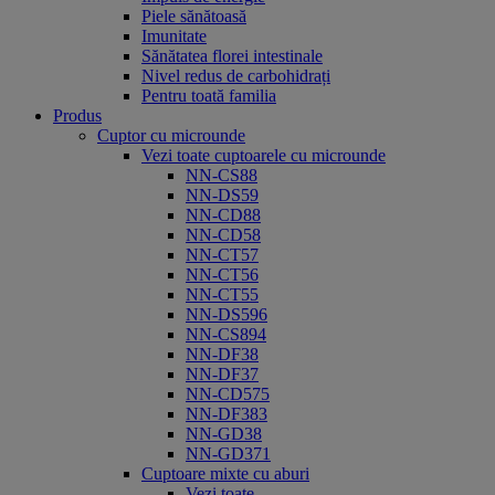
Piele sănătoasă
Imunitate
Sănătatea florei intestinale
Nivel redus de carbohidrați
Pentru toată familia
Produs
Cuptor cu microunde
Vezi toate cuptoarele cu microunde
NN-CS88
NN-DS59
NN-CD88
NN-CD58
NN-CT57
NN-CT56
NN-CT55
NN-DS596
NN-CS894
NN-DF38
NN-DF37
NN-CD575
NN-DF383
NN-GD38
NN-GD371
Cuptoare mixte cu aburi
Vezi toate