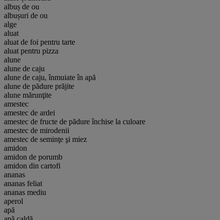
albuș de ou
albușuri de ou
alge
aluat
aluat de foi pentru tarte
aluat pentru pizza
alune
alune de caju
alune de caju, înmuiate în apă
alune de pădure prăjite
alune mărunţite
amestec
amestec de ardei
amestec de fructe de pădure închise la culoare
amestec de mirodenii
amestec de seminţe şi miez
amidon
amidon de porumb
amidon din cartofi
ananas
ananas feliat
ananas mediu
aperol
apă
apă caldă