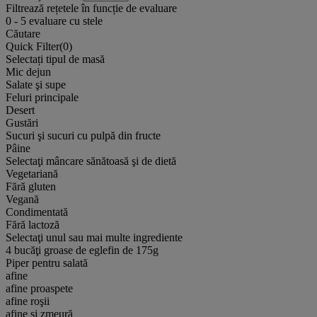
Filtrează rețetele în funcție de evaluare
0
-
5
evaluare cu stele
Căutare
Quick Filter(
0
)
Selectați tipul de masă
Mic dejun
Salate şi supe
Feluri principale
Desert
Gustări
Sucuri şi sucuri cu pulpă din fructe
Pâine
Selectaţi mâncare sănătoasă şi de dietă
Vegetariană
Fără gluten
Vegană
Condimentată
Fără lactoză
Selectaţi unul sau mai multe ingrediente
4 bucăţi groase de eglefin de 175g
Piper pentru salată
afine
afine proaspete
afine roşii
afine și zmeură